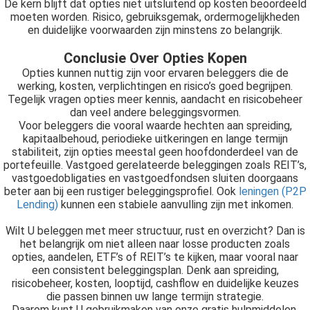
De kern blijft dat opties niet uitsluitend op kosten beoordeeld
moeten worden. Risico, gebruiksgemak, ordermogelijkheden
en duidelijke voorwaarden zijn minstens zo belangrijk.
Conclusie Over Opties Kopen
Opties kunnen nuttig zijn voor ervaren beleggers die de
werking, kosten, verplichtingen en risico’s goed begrijpen.
Tegelijk vragen opties meer kennis, aandacht en risicobeheer
dan veel andere beleggingsvormen.
Voor beleggers die vooral waarde hechten aan spreiding,
kapitaalbehoud, periodieke uitkeringen en lange termijn
stabiliteit, zijn opties meestal geen hoofdonderdeel van de
portefeuille. Vastgoed gerelateerde beleggingen zoals REIT’s,
vastgoedobligaties en vastgoedfondsen sluiten doorgaans
beter aan bij een rustiger beleggingsprofiel. Ook
leningen (P2P
Lending)
kunnen een stabiele aanvulling zijn met inkomen.
Wilt U beleggen met meer structuur, rust en overzicht? Dan is
het belangrijk om niet alleen naar losse producten zoals
opties, aandelen, ETF’s of REIT’s te kijken, maar vooral naar
een consistent beleggingsplan. Denk aan spreiding,
risicobeheer, kosten, looptijd, cashflow en duidelijke keuzes
die passen binnen uw lange termijn strategie.
Daarom kunt U gebruikmaken van onze gratis hulpmiddelen,