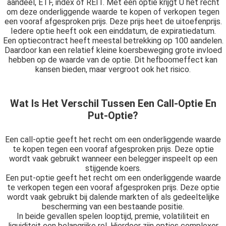
aandeel, ETF, index of REIT. Met een optie krijgt U het recht
om deze onderliggende waarde te kopen of verkopen tegen
een vooraf afgesproken prijs. Deze prijs heet de uitoefenprijs.
Iedere optie heeft ook een einddatum, de expiratiedatum.
Een optiecontract heeft meestal betrekking op 100 aandelen.
Daardoor kan een relatief kleine koersbeweging grote invloed
hebben op de waarde van de optie. Dit hefboomeffect kan
kansen bieden, maar vergroot ook het risico.
Wat Is Het Verschil Tussen Een Call-Optie En
Put-Optie?
Een call-optie geeft het recht om een onderliggende waarde
te kopen tegen een vooraf afgesproken prijs. Deze optie
wordt vaak gebruikt wanneer een belegger inspeelt op een
stijgende koers.
Een put-optie geeft het recht om een onderliggende waarde
te verkopen tegen een vooraf afgesproken prijs. Deze optie
wordt vaak gebruikt bij dalende markten of als gedeeltelijke
bescherming van een bestaande positie.
In beide gevallen spelen looptijd, premie, volatiliteit en
liquiditeit een belangrijke rol. Hierdoor zijn opties complexer