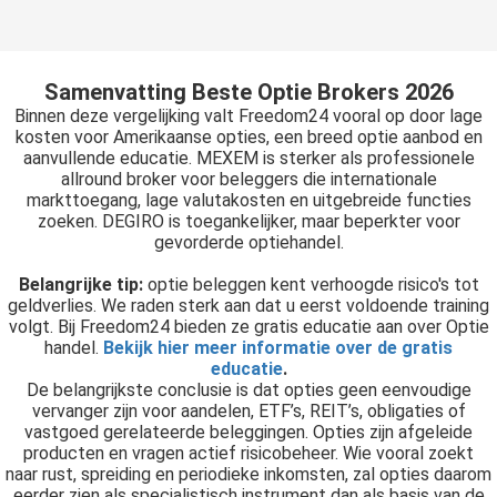
Samenvatting Beste Optie Brokers 2026
Binnen deze vergelijking valt Freedom24 vooral op door lage
kosten voor Amerikaanse opties, een breed optie aanbod en
aanvullende educatie. MEXEM is sterker als professionele
allround broker voor beleggers die internationale
markttoegang, lage valutakosten en uitgebreide functies
zoeken. DEGIRO is toegankelijker, maar beperkter voor
gevorderde optiehandel.
Belangrijke tip:
optie beleggen kent verhoogde risico's tot
geldverlies. We raden sterk aan dat u eerst voldoende training
volgt. Bij Freedom24 bieden ze gratis educatie aan over Optie
handel.
Bekijk hier meer informatie over de gratis
educatie
.
De belangrijkste conclusie is dat opties geen eenvoudige
vervanger zijn voor aandelen, ETF’s, REIT’s, obligaties of
vastgoed gerelateerde beleggingen. Opties zijn afgeleide
producten en vragen actief risicobeheer. Wie vooral zoekt
naar rust, spreiding en periodieke inkomsten, zal opties daarom
eerder zien als specialistisch instrument dan als basis van de