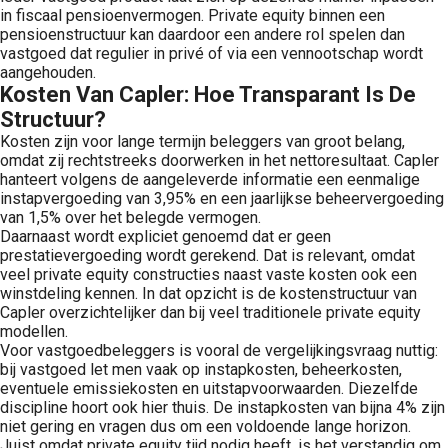
in fiscaal pensioenvermogen. Private equity binnen een
pensioenstructuur kan daardoor een andere rol spelen dan
vastgoed dat regulier in privé of via een vennootschap wordt
aangehouden.
Kosten Van Capler: Hoe Transparant Is De
Structuur?
Kosten zijn voor lange termijn beleggers van groot belang,
omdat zij rechtstreeks doorwerken in het nettoresultaat. Capler
hanteert volgens de aangeleverde informatie een eenmalige
instapvergoeding van 3,95% en een jaarlijkse beheervergoeding
van 1,5% over het belegde vermogen.
Daarnaast wordt expliciet genoemd dat er geen
prestatievergoeding wordt gerekend. Dat is relevant, omdat
veel private equity constructies naast vaste kosten ook een
winstdeling kennen. In dat opzicht is de kostenstructuur van
Capler overzichtelijker dan bij veel traditionele private equity
modellen.
Voor vastgoedbeleggers is vooral de vergelijkingsvraag nuttig:
bij vastgoed let men vaak op instapkosten, beheerkosten,
eventuele emissiekosten en uitstapvoorwaarden. Diezelfde
discipline hoort ook hier thuis. De instapkosten van bijna 4% zijn
niet gering en vragen dus om een voldoende lange horizon.
Juist omdat private equity tijd nodig heeft, is het verstandig om