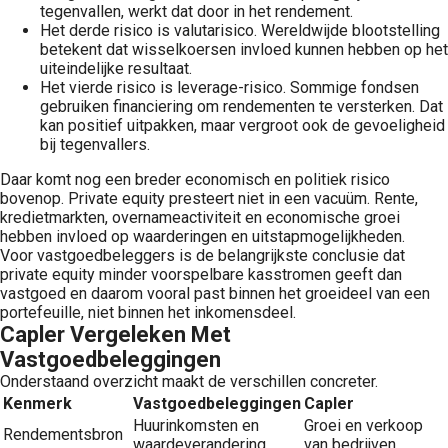
tegenvallen, werkt dat door in het rendement.
Het derde risico is valutarisico. Wereldwijde blootstelling
betekent dat wisselkoersen invloed kunnen hebben op het
uiteindelijke resultaat.
Het vierde risico is leverage-risico. Sommige fondsen
gebruiken financiering om rendementen te versterken. Dat
kan positief uitpakken, maar vergroot ook de gevoeligheid
bij tegenvallers.
Daar komt nog een breder economisch en politiek risico
bovenop. Private equity presteert niet in een vacuüm. Rente,
kredietmarkten, overnameactiviteit en economische groei
hebben invloed op waarderingen en uitstapmogelijkheden.
Voor vastgoedbeleggers is de belangrijkste conclusie dat
private equity minder voorspelbare kasstromen geeft dan
vastgoed en daarom vooral past binnen het groeideel van een
portefeuille, niet binnen het inkomensdeel.
Capler Vergeleken Met
Vastgoedbeleggingen
Onderstaand overzicht maakt de verschillen concreter.
Kenmerk
Vastgoedbeleggingen
Capler
Huurinkomsten en
Groei en verkoop
Rendementsbron
waardeverandering
van bedrijven