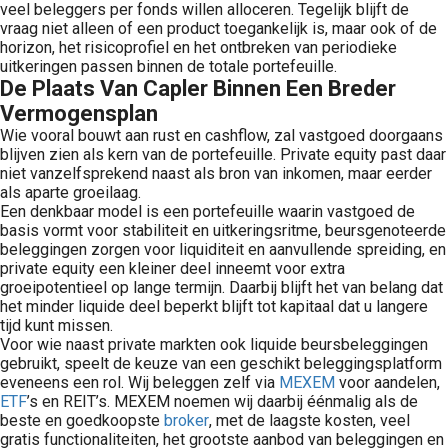
veel beleggers per fonds willen alloceren. Tegelijk blijft de
vraag niet alleen of een product toegankelijk is, maar ook of de
horizon, het risicoprofiel en het ontbreken van periodieke
uitkeringen passen binnen de totale portefeuille.
De Plaats Van Capler Binnen Een Breder
Vermogensplan
Wie vooral bouwt aan rust en cashflow, zal vastgoed doorgaans
blijven zien als kern van de portefeuille. Private equity past daar
niet vanzelfsprekend naast als bron van inkomen, maar eerder
als aparte groeilaag.
Een denkbaar model is een portefeuille waarin vastgoed de
basis vormt voor stabiliteit en uitkeringsritme, beursgenoteerde
beleggingen zorgen voor liquiditeit en aanvullende spreiding, en
private equity een kleiner deel inneemt voor extra
groeipotentieel op lange termijn. Daarbij blijft het van belang dat
het minder liquide deel beperkt blijft tot kapitaal dat u langere
tijd kunt missen.
Voor wie naast private markten ook liquide beursbeleggingen
gebruikt, speelt de keuze van een geschikt beleggingsplatform
eveneens een rol. Wij beleggen zelf via
MEXEM
voor aandelen,
ETF
’s en REIT’s. MEXEM noemen wij daarbij éénmalig als de
beste en goedkoopste
broker
, met de laagste kosten, veel
gratis functionaliteiten, het grootste aanbod van beleggingen en