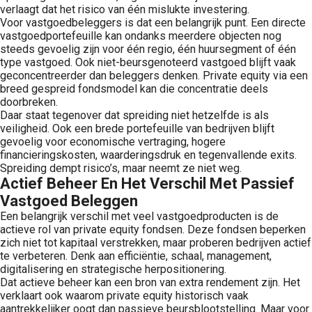
verlaagt dat het risico van één mislukte investering.
Voor vastgoedbeleggers is dat een belangrijk punt. Een directe
vastgoedportefeuille kan ondanks meerdere objecten nog
steeds gevoelig zijn voor één regio, één huursegment of één
type vastgoed. Ook niet-beursgenoteerd vastgoed blijft vaak
geconcentreerder dan beleggers denken. Private equity via een
breed gespreid fondsmodel kan die concentratie deels
doorbreken.
Daar staat tegenover dat spreiding niet hetzelfde is als
veiligheid. Ook een brede portefeuille van bedrijven blijft
gevoelig voor economische vertraging, hogere
financieringskosten, waarderingsdruk en tegenvallende exits.
Spreiding dempt risico’s, maar neemt ze niet weg.
Actief Beheer En Het Verschil Met Passief
Vastgoed Beleggen
Een belangrijk verschil met veel vastgoedproducten is de
actieve rol van private equity fondsen. Deze fondsen beperken
zich niet tot kapitaal verstrekken, maar proberen bedrijven actief
te verbeteren. Denk aan efficiëntie, schaal, management,
digitalisering en strategische herpositionering.
Dat actieve beheer kan een bron van extra rendement zijn. Het
verklaart ook waarom private equity historisch vaak
aantrekkelijker oogt dan passieve beursblootstelling. Maar voor