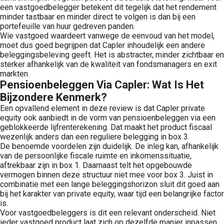
een vastgoedbelegger betekent dit tegelijk dat het rendement
minder tastbaar en minder direct te volgen is dan bij een
portefeuille van huur gedreven panden.
Wie vastgoed waardeert vanwege de eenvoud van het model,
moet dus goed begrijpen dat Capler inhoudelijk een andere
beleggingsbeleving geeft. Het is abstracter, minder zichtbaar en
sterker afhankelijk van de kwaliteit van fondsmanagers en exit
markten.
Pensioenbeleggen Via Capler: Wat Is Het
Bijzondere Kenmerk?
Een opvallend element in deze review is dat Capler private
equity ook aanbiedt in de vorm van pensioenbeleggen via een
geblokkeerde lijfrenterekening. Dat maakt het product fiscaal
wezenlijk anders dan een reguliere belegging in box 3.
De benoemde voordelen zijn duidelijk. De inleg kan, afhankelijk
van de persoonlijke fiscale ruimte en inkomenssituatie,
aftrekbaar zijn in box 1. Daarnaast telt het opgebouwde
vermogen binnen deze structuur niet mee voor box 3. Juist in
combinatie met een lange beleggingshorizon sluit dit goed aan
bij het karakter van private equity, waar tijd een belangrijke factor
is.
Voor vastgoedbeleggers is dit een relevant onderscheid. Niet
ieder vastgoed product laat zich op dezelfde manier inpassen