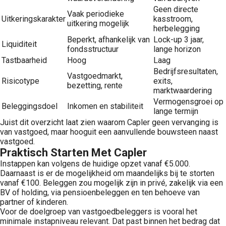
Geen directe
Vaak periodieke
Uitkeringskarakter
kasstroom,
uitkering mogelijk
herbelegging
Beperkt, afhankelijk van
Lock-up 3 jaar,
Liquiditeit
fondsstructuur
lange horizon
Tastbaarheid
Hoog
Laag
Bedrijfsresultaten,
Vastgoedmarkt,
Risicotype
exits,
bezetting, rente
marktwaardering
Vermogensgroei op
Beleggingsdoel
Inkomen en stabiliteit
lange termijn
Juist dit overzicht laat zien waarom Capler geen vervanging is
van vastgoed, maar hooguit een aanvullende bouwsteen naast
vastgoed.
Praktisch Starten Met Capler
Instappen kan volgens de huidige opzet vanaf €5.000.
Daarnaast is er de mogelijkheid om maandelijks bij te storten
vanaf €100. Beleggen zou mogelijk zijn in privé, zakelijk via een
BV of holding, via pensioenbeleggen en ten behoeve van
partner of kinderen.
Voor de doelgroep van vastgoedbeleggers is vooral het
minimale instapniveau relevant. Dat past binnen het bedrag dat