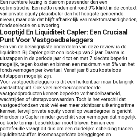
Een nuchtere lezing is daarom passender dan een
optimistische. Een netto rendement rond 9% klinkt in de context
van private equity plausibeler dan het hoogste genoemde
niveau, maar ook dat blijft afhankelijk van marktomstandigheden,
fondsselectie en uitvoering.
Looptijd En Liquiditeit Capler: Een Cruciaal
Punt Voor Vastgoedbeleggers
Een van de belangrijkste onderdelen van deze review is de
liquiditeit. Bij Capler geldt een lock-up van 3 jaar. Daarna is
uitstappen in de periode jaar 4 tot en met 7 slechts beperkt
mogelijk, tegen kosten en binnen een maximum van 5% van het
fondsvermogen per kwartaal. Vanaf jaar 8 zou kosteloos
uitstappen mogelijk zijn.
Voor vastgoedbeleggers is dit een herkenbaar maar belangrijk
aandachtspunt. Ook veel niet-beursgenoteerde
vastgoedproducten kennen beperkte verhandelbaarheid,
wachttijden of uitstapvoorwaarden. Toch is het verschil dat
vastgoedfondsen vaak wél een meer zichtbaar uitkeringsritme
kennen, terwijl private equity vooral op waardegroei is gericht.
Hierdoor is Capler minder geschikt voor vermogen dat mogelijk
op korte termijn beschikbaar moet blijven. Binnen een
portefeuille vraagt dit dus om een duidelijke scheiding tussen
liquiditeitsbuffer, inkomensgerichte beleggingen en