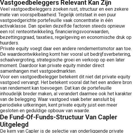
Vastgoedbeleggers Relevant Kan Zijn
Veel vastgoedbeleggers zoeken rust, structuur en een zekere
mate van voorspelbaarheid. Tegelijk ontstaat in een puur
vastgoedgerichte portefeuille vaak concentratie in één
activaklasse. Dan spelen dezelfde factoren steeds opnieuw
een rol: renteontwikkeling, financieringsvoorwaarden,
bezettingsgraad, taxaties, regelgeving en economische druk op
huurders.
Private equity voegt daar een andere rendementsmotor aan toe.
De waardeontwikkeling komt hier vooral uit bedrijfsverbetering,
schaalvergroting, strategische groei en verkoop op een later
moment. Daardoor kan private equity minder direct
samenhangen met vastgoedmarkten.
Voor een vastgoedbelegger betekent dit niet dat private equity
vastgoed vervangt. Het betekent vooral dat het een andere bron
van rendement kan toevoegen. Dat kan de portefeuille
inhoudelijk breder maken, al verandert daarmee ook het karakter
van de belegging. Waar vastgoed vaak beter aansluit bij
periodieke uitkeringen, kent private equity juist een meer
gesloten en geduldige opbouw van waarde.
De Fund-Of-Funds-Structuur Van Capler
Uitgelegd
De kern van Capler is de selectie van onderliggende private