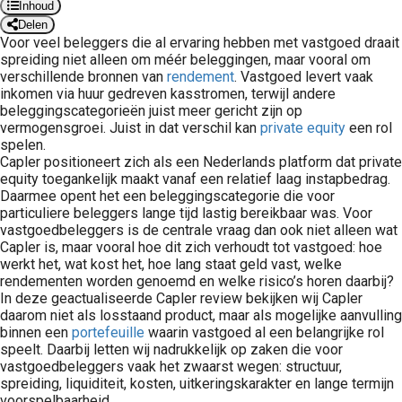
Inhoud
Delen
Voor veel beleggers die al ervaring hebben met vastgoed draait
spreiding niet alleen om méér beleggingen, maar vooral om
verschillende bronnen van
rendement
. Vastgoed levert vaak
inkomen via huur gedreven kasstromen, terwijl andere
beleggingscategorieën juist meer gericht zijn op
vermogensgroei. Juist in dat verschil kan
private equity
een rol
spelen.
Capler positioneert zich als een Nederlands platform dat private
equity toegankelijk maakt vanaf een relatief laag instapbedrag.
Daarmee opent het een beleggingscategorie die voor
particuliere beleggers lange tijd lastig bereikbaar was. Voor
vastgoedbeleggers is de centrale vraag dan ook niet alleen wat
Capler is, maar vooral hoe dit zich verhoudt tot vastgoed: hoe
werkt het, wat kost het, hoe lang staat geld vast, welke
rendementen worden genoemd en welke risico’s horen daarbij?
In deze geactualiseerde Capler review bekijken wij Capler
daarom niet als losstaand product, maar als mogelijke aanvulling
binnen een
portefeuille
waarin vastgoed al een belangrijke rol
speelt. Daarbij letten wij nadrukkelijk op zaken die voor
vastgoedbeleggers vaak het zwaarst wegen: structuur,
spreiding, liquiditeit, kosten, uitkeringskarakter en lange termijn
voorspelbaarheid.