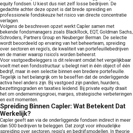
equity fondsen. U kiest dus niet zelf losse bedrijven. De
gedachte achter deze opzet is dat brede spreiding en
professionele fondskeuze het risico van directe concentratie
verlagen.
Volgens de beschreven opzet werkt Capler samen met
bekende fondsmanagers zoals BlackRock, EQT, Goldman Sachs,
Schroders, Partners Group en Neuberger Berman. De selectie
wordt beoordeeld op ervaring van het beheerteam, spreiding
over sectoren en regio’s, de kwaliteit van portefeuillebedrijven
en de manier waarop risico’s worden beheerst.
Voor vastgoedbeleggers is dit relevant omdat het vergelijkbaar
voelt met een fondsstructuur: u belegt niet in één object of één
bedrijf, maar in een selectie binnen een bredere portefeuille.
Tegelijk is het belangrijk om te beseffen dat de onderliggende
activa heel anders zijn. Bij vastgoed zijn panden, huurders,
bezettingsgraden en taxaties leidend. Bij private equity draait
het om ondernemingsgroei, marges, strategische verbeteringen
en exit momenten.
Spreiding Binnen Capler: Wat Betekent Dat
Werkelijk?
Capler geeft aan via de onderliggende fondsen indirect in meer
dan 500 bedrijven te beleggen. Dat zorgt voor inhoudelijke
spreiding over sectoren, regio’s en bedrijfsmodellen. In theorie