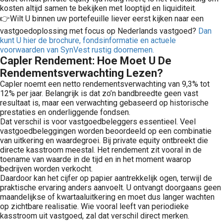
kosten altijd samen te bekijken met looptijd en liquiditeit.
👉Wilt U binnen uw portefeuille liever eerst kijken naar een
vastgoedoplossing met focus op Nederlands vastgoed?
Dan
kunt U hier de brochure, fondsinformatie en actuele
voorwaarden van SynVest rustig doornemen.
Capler Rendement: Hoe Moet U De
Rendementsverwachting Lezen?
Capler noemt een netto rendementsverwachting van 9,3% tot
12% per jaar. Belangrijk is dat zo’n bandbreedte geen vast
resultaat is, maar een verwachting gebaseerd op historische
prestaties en onderliggende fondsen.
Dat verschil is voor vastgoedbeleggers essentieel. Veel
vastgoedbeleggingen worden beoordeeld op een combinatie
van uitkering en waardegroei. Bij private equity ontbreekt die
directe kasstroom meestal. Het rendement zit vooral in de
toename van waarde in de tijd en in het moment waarop
bedrijven worden verkocht.
Daardoor kan het cijfer op papier aantrekkelijk ogen, terwijl de
praktische ervaring anders aanvoelt. U ontvangt doorgaans geen
maandelijkse of kwartaaluitkering en moet dus langer wachten
op zichtbare realisatie. Wie vooral leeft van periodieke
kasstroom uit vastgoed, zal dat verschil direct merken.