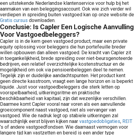
een uitstekende Nederlandse klantenservice voor hulp bij het
aanmaken van een beleggingsaccount. Ook wie zich verder wil
verdiepen in spreiding buiten vastgoed kan op onze website de
Gratis cursus
downloaden.
Conclusie: Is Capler Een Logische Aanvulling
Voor Vastgoedbeleggers?
Capler is in de kern geen vastgoed product, maar een private
equity oplossing voor beleggers die hun portefeuille breder
willen opbouwen dan alleen vastgoed. De kracht van Capler zit
in toegankelijkheid, brede spreiding over niet-beursgenoteerde
bedrijven, een relatief overzichtelijke kostenstructuur en de
mogelijkheid om ook via pensioenbeleggen deel te nemen.
Tegelijk zijn er duidelijke aandachtspunten. Het product kent
geen directe kasstroom, vraagt een lange horizon en is beperkt
liquide. Juist voor vastgoedbeleggers die sterk letten op
voorspelbaarheid, uitkeringsritme en praktische
beschikbaarheid van kapitaal, zijn dat wezenlijke verschillen.
Daarmee komt Capler vooral naar voren als een aanvullende
groeicomponent naast vastgoed, niet als vervanger van
vastgoed. Wie de nadruk legt op stabiele uitkeringen zal
waarschijnlijk eerst blijven kijken naar
vastgoedobligaties
,
REIT
’s of andere vastgoedfondsen. Wie daarnaast vermogen voor
langere tijd kan vastzetten en bereid is een ander type