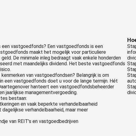
Hoe
 is een vastgoedfonds? Een vastgoedfonds is een
Sta
stgoedfonds maakt het mogelijk voor particuliere
info
 geld. De minimale inleg bedraagt vaak enkele honderden
divi
penseerd met maandelijks dividend. Het beste vastgoedfonds
Stap
isico.
Sta
de kenmerken van vastgoedfondsen? Belangrijk is om
Stap
n een vastgoedfonds doet u voor de lange termijn. Hét
aut
. Daartegenover hanteert een vastgoedfondsbeheerder
Stap
een jaarlijkse managementvergoeding.
div
utes bestaan:
tkeringen en vaak beperkte verhandelbaarheid
 dagelijkse verhandelbaarheid, maar meer
ndje van REIT’s en vastgoedbedrijven