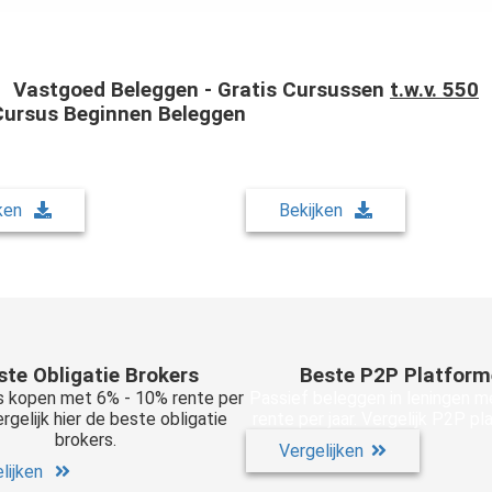
Vastgoed Beleggen - Gratis Cursussen
t.w.v. 550
Cursus Beginnen Beleggen
Gratis Cursus Aandelen
d gratis cursus beginnen met
Download gratis cursus trad
. Leer in 4 weken de basis tot
aandelen & crypto. Leer in 
beleggen.
technische analyse.
jken
Bekijken
ste Obligatie Brokers
Beste P2P Platfor
s kopen met 6% - 10% rente per
Passief beleggen in leningen m
ergelijk hier de beste obligatie
rente per jaar. Vergelijk P2P p
brokers.
Vergelijken
lijken