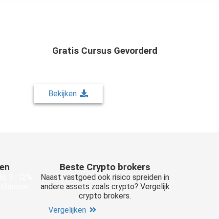
 Traden
Gratis Cursus Gevorderd
ing in
Download gratis cursus gevorderd
4 weken
beleggen. Leer in 4 weken beleggen als
een prof.
Bekijken
men
Beste Crypto brokers
et 7- 12%
Naast vastgoed ook risico spreiden in
latformen.
andere assets zoals crypto? Vergelijk
crypto brokers.
Vergelijken