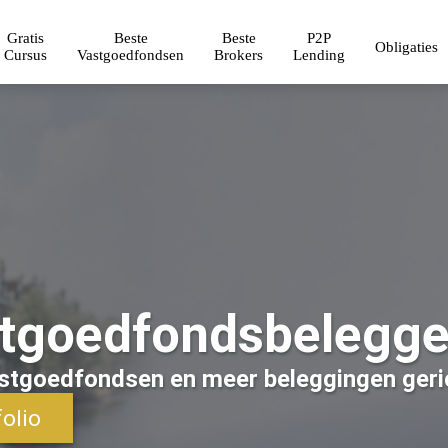
Gratis
Beste
Beste
P2P
Obligaties
Cursus
Vastgoedfondsen
Brokers
Lending
tgoedfondsbelegge
astgoedfondsen en meer beleggingen geri
olio