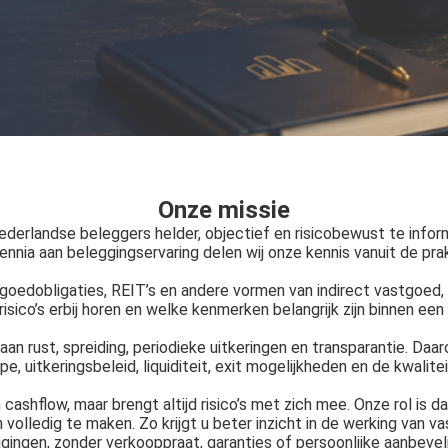
Onze missie
derlandse beleggers helder, objectief en risicobewust te inf
nnia aan beleggingservaring delen wij onze kennis vanuit de prak
tgoedobligaties, REIT’s en andere vormen van indirect vastgoed,
ico’s erbij horen en welke kenmerken belangrijk zijn binnen een
an rust, spreiding, periodieke uitkeringen en transparantie. Daar
ype, uitkeringsbeleid, liquiditeit, exit mogelijkheden en de kwali
cashflow, maar brengt altijd risico’s met zich mee. Onze rol is 
en volledig te maken. Zo krijgt u beter inzicht in de werking va
gingen, zonder verkooppraat, garanties of persoonlijke aanbevel