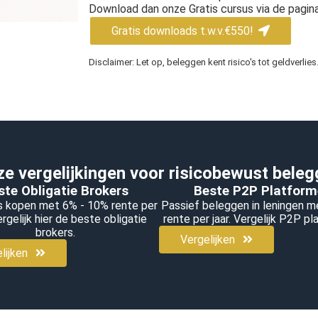
Download dan onze Gratis cursus via de pagin
Gratis downloads t.w.v.
€
550!
Disclaimer: Let op, beleggen kent risico's tot geldverlies
e vergelijkingen voor risicobewust bele
ste Obligatie Brokers
Beste P2P Platfor
s kopen met 6% - 10% rente per
Passief beleggen in leningen m
ergelijk hier de beste obligatie
rente per jaar. Vergelijk P2P p
brokers.
Vergelijken
lijken