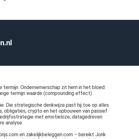
n.nl
 termijn. Ondernemerschap zit hem in het bloed:
lange termijn waarde (compounding effect).
ie. Die strategische denkwijze past hij toe op alles
F's, obligaties, crypto en het opbouwen van passief
n bedrijfsstrategie met emotieloze, datagedreven
re analyse.
rijs.com en zakelijkbeleggen.com – bereikt Jorik