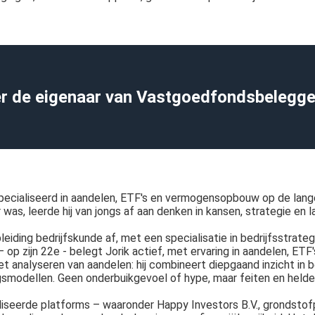
r de eigenaar van Vastgoedfondsbelegge
pecialiseerd in aandelen, ETF's en vermogensopbouw op de lange
as, leerde hij van jongs af aan denken in kansen, strategie en 
eiding bedrijfskunde af, met een specialisatie in bedrijfsstrateg
 op zijn 22e - belegt Jorik actief, met ervaring in aandelen, ET
n het analyseren van aandelen: hij combineert diepgaand inzicht i
smodellen. Geen onderbuikgevoel of hype, maar feiten en helde
seerde platforms – waaronder Happy Investors B.V., grondstofp