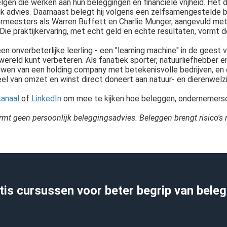
en die werken aan hun beleggingen en financiële vrijheid. Het 
jk advies. Daarnaast belegt hij volgens een zelfsamengestelde
meesters als Warren Buffett en Charlie Munger, aangevuld met
Die praktijkervaring, met echt geld en echte resultaten, vormt de
s een onverbeterlijke leerling - een "learning machine" in de gee
ereld kunt verbeteren. Als fanatiek sporter, natuurliefhebber en di
wen van een holding company met betekenisvolle bedrijven, en een
el van omzet en winst direct doneert aan natuur- en dierenwelzi
anaal
of
LinkedIn
om mee te kijken hoe beleggen, ondernemers
ormt geen persoonlijk beleggingsadvies. Beleggen brengt risico's 
tis cursussen voor beter begrip van bele