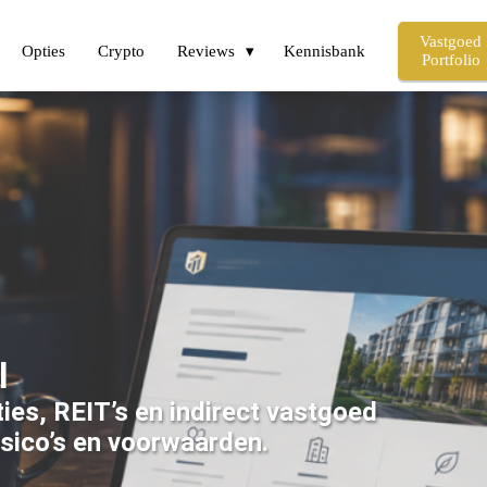
Vastgoed
Opties
Crypto
Reviews
Kennisbank
Portfolio
l
es, REIT’s en indirect vastgoed
isico’s en voorwaarden.