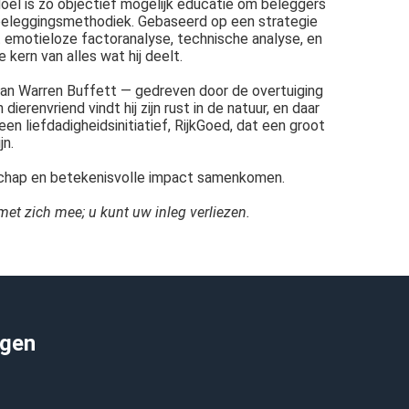
doel is zo objectief mogelijk educatie om beleggers
 beleggingsmethodiek. Gebaseerd op een strategie
 emotieloze factoranalyse, technische analyse, en
 kern van alles wat hij deelt.
st van Warren Buffett — gedreven door de overtuiging
erenvriend vindt hij zijn rust in de natuur, en daar
 liefdadigheidsinitiatief, RijkGoed, dat een groot
jn.
chap en betekenisvolle impact samenkomen.
met zich mee; u kunt uw inleg verliezen.
ggen