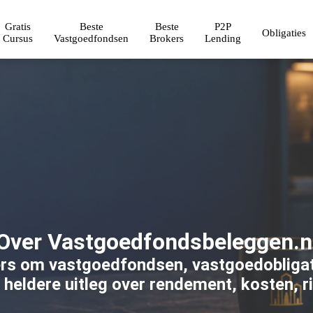
Gratis
Beste
Beste
P2P
Obligaties
Cursus
Vastgoedfondsen
Brokers
Lending
Over Vastgoedfondsbeleggen.n
rs om vastgoedfondsen, vastgoedobligati
t heldere uitleg over rendement, kosten, r