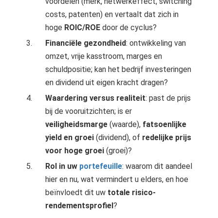
voordelen (merk, netwerkeffect, switching
costs, patenten) en vertaalt dat zich in
hoge
ROIC/ROE
door de cyclus?
Financiële gezondheid
: ontwikkeling van
omzet, vrije kasstroom, marges en
schuldpositie; kan het bedrijf investeringen
en dividend uit eigen kracht dragen?
Waardering versus realiteit
: past de prijs
bij de vooruitzichten; is er
veiligheidsmarge
(waarde),
fatsoenlijke
yield en groei
(dividend), of
redelijke prijs
voor hoge groei
(groei)?
Rol in uw
portefeuille
: waarom dit aandeel
hier en nu, wat vermindert u elders, en hoe
beïnvloedt dit uw
totale risico-
rendementsprofiel
?