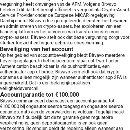
vergunning heeft ontvangen van de AFM. Volgens Bitvavo
betekent dit dat het bedrijf officieel is vergund als Crypto-Asset
Service Provider onder de Europese MiCAR-regelgeving.
Daarbij noemt Bitvavo drie gereguleerde diensten: het bewaren
en administreren van crypto-assets, het exploiteren van een
handelsplatform en het uitvoeren van transferdiensten voor
crypto-assets. Bitvavo stelt ook dat deze vergunning zorgt voor
sterker toezicht en hogere gebruikersbescherming.
Beveiliging van het account
Op het gebied van accountbeveiliging biedt Bitvavo meerdere
beveiligingslagen. In het helpcentrum staat dat Two-Factor
Authentication beschikbaar is via pushnotificaties, een
authenticator app of beide. Bitvavo vermeldt ook dat crypto-
opnames alleen mogelijk zijn wanneer authenticator app 2FA is
ingeschakeld. Dat is een belangrijk praktisch
veiligheidsverschil.
Accountgarantie tot €100.000
Bitvavo communiceert daarnaast een accountgarantie tot
€100.000 bij ongeautoriseerde toegang en ongeautoriseerde
opnames, mits aan de voorwaarden is voldaan. Tegelijk maakt
Bitvavo zelf duidelijk dat deze garantie geen regulatoire
verplichting is, geen depositogarantie is en ook geen
verzekering. Bovendien geldt de regeling alleen wanneer aan