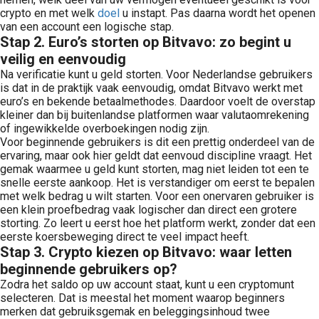
crypto en met welk
doel
u instapt. Pas daarna wordt het openen
van een account een logische stap.
Stap 2. Euro’s storten op Bitvavo: zo begint u
veilig en eenvoudig
Na verificatie kunt u geld storten. Voor Nederlandse gebruikers
is dat in de praktijk vaak eenvoudig, omdat Bitvavo werkt met
euro’s en bekende betaalmethodes. Daardoor voelt de overstap
kleiner dan bij buitenlandse platformen waar valutaomrekening
of ingewikkelde overboekingen nodig zijn.
Voor beginnende gebruikers is dit een prettig onderdeel van de
ervaring, maar ook hier geldt dat eenvoud discipline vraagt. Het
gemak waarmee u geld kunt storten, mag niet leiden tot een te
snelle eerste aankoop. Het is verstandiger om eerst te bepalen
met welk bedrag u wilt starten. Voor een onervaren gebruiker is
een klein proefbedrag vaak logischer dan direct een grotere
storting. Zo leert u eerst hoe het platform werkt, zonder dat een
eerste koersbeweging direct te veel impact heeft.
Stap 3. Crypto kiezen op Bitvavo: waar letten
beginnende gebruikers op?
Zodra het saldo op uw account staat, kunt u een cryptomunt
selecteren. Dat is meestal het moment waarop beginners
merken dat gebruiksgemak en beleggingsinhoud twee