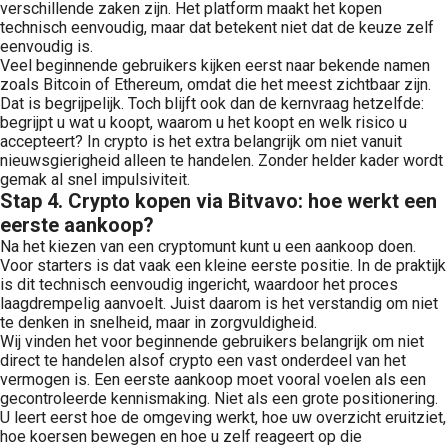
verschillende zaken zijn. Het platform maakt het kopen
technisch eenvoudig, maar dat betekent niet dat de keuze zelf
eenvoudig is.
Veel beginnende gebruikers kijken eerst naar bekende namen
zoals Bitcoin of Ethereum, omdat die het meest zichtbaar zijn.
Dat is begrijpelijk. Toch blijft ook dan de kernvraag hetzelfde:
begrijpt u wat u koopt, waarom u het koopt en welk risico u
accepteert? In crypto is het extra belangrijk om niet vanuit
nieuwsgierigheid alleen te handelen. Zonder helder kader wordt
gemak al snel impulsiviteit.
Stap 4. Crypto kopen via Bitvavo: hoe werkt een
eerste aankoop?
Na het kiezen van een cryptomunt kunt u een aankoop doen.
Voor starters is dat vaak een kleine eerste positie. In de praktijk
is dit technisch eenvoudig ingericht, waardoor het proces
laagdrempelig aanvoelt. Juist daarom is het verstandig om niet
te denken in snelheid, maar in zorgvuldigheid.
Wij vinden het voor beginnende gebruikers belangrijk om niet
direct te handelen alsof crypto een vast onderdeel van het
vermogen is. Een eerste aankoop moet vooral voelen als een
gecontroleerde kennismaking. Niet als een grote positionering.
U leert eerst hoe de omgeving werkt, hoe uw overzicht eruitziet,
hoe koersen bewegen en hoe u zelf reageert op die