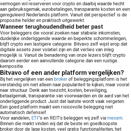
vermogen wil reserveren voor crypto en daarbij waarde hecht
aan gebruiksgemak, eurobetalingen, transparante kosten en een
gereguleerd Nederlands platform. Vanuit dat perspectief is de
propositie helder en praktisch uitgewerkt.
Wanneer terughoudendheid beter past
Voor beleggers die vooral zoeken naar stabiele inkomsten,
duidelijke onderliggende waarde en beperkte schommelingen,
blijft crypto een lastigere categorie. Bitvavo zelf wijst erop dat
digitale assets zeer volatiel zijn en dat verlies van inleg
mogelijk is. Vanuit de benadering van onze lezers blijft crypto
daarom eerder een aanvullende categorie dan een rustige
kernpositie.
Bitvavo of een ander platform vergelijken?
Bij het vergelijken van een
broker
of beleggingsplatform is het
verstandig om niet alleen naar populariteit te kijken, maar vooral
naar structuur. Denk aan toezicht, kosten, beveiliging,
betaalgemak, transparantie van voorwaarden en de aard van het
onderliggende product. Juist dat laatste wordt vaak vergeten.
Een goed platform maakt een risicovolle belegging niet
automatisch defensief.
Voor aandelen,
ETF
’s en REIT’s beleggen wij zelf via
mexem
.
Binnen die markt vinden wij dat de beste en goedkoopste
broker door de lage kosten, veel gratis functionaliteiten, het