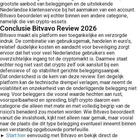
grootste aanbod van beleggingen en de uitstekende
Nederlandse klantenservice bij het aanmaken van een account.
Bitvavo beoordelen wij echter binnen een andere categorie,
namelijk die van crypto-assets.
Conclusie Bitvavo Review 2026
Bitvavo maakt als platform een toegankelijke en verzorgde
indruk. De combinatie van gebruiksgemak, handelen in euro’s,
relatief duidelijke kosten en aandacht voor beveiliging zorgt
ervoor dat het voor veel Nederlandse gebruikers een
overzichtelijke ingang tot de cryptomarkt is. Daarmee staat
echter nog niet vast dat crypto zelf ook aansluit bij een
defensieve of op stabiliteit gerichte beleggingsaanpak.
Dat onderscheid is de kern van deze review. Een degelijk
platform kan de technische drempel verlagen, maar neemt de
volatiliteit en onzekerheid van de onderliggende belegging niet
weg. Voor beleggers die vooral waarde hechten aan rust,
voorspelbaarheid en spreiding, blijft crypto daarom een
categorie die alleen met mate en met volledig begrip van de
risico’s benaderd zou moeten worden. Wie Bitvavo beoordeelt
vanuit die invalshoek, kijkt niet alleen naar gemak, maar vooral
naar de plaats die dit type belegging eventueel inneemt binnen
een verstandig opgebouwde portefeuille.
►
Start hier
eenvoudig met Bitvavo en bekijk direct de