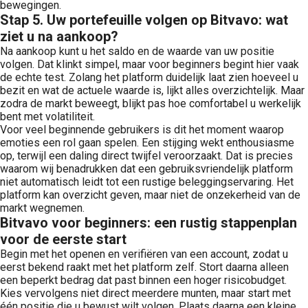
bewegingen.
Stap 5. Uw portefeuille volgen op Bitvavo: wat
ziet u na aankoop?
Na aankoop kunt u het saldo en de waarde van uw positie
volgen. Dat klinkt simpel, maar voor beginners begint hier vaak
de echte test. Zolang het platform duidelijk laat zien hoeveel u
bezit en wat de actuele waarde is, lijkt alles overzichtelijk. Maar
zodra de markt beweegt, blijkt pas hoe comfortabel u werkelijk
bent met volatiliteit.
Voor veel beginnende gebruikers is dit het moment waarop
emoties een rol gaan spelen. Een stijging wekt enthousiasme
op, terwijl een daling direct twijfel veroorzaakt. Dat is precies
waarom wij benadrukken dat een gebruiksvriendelijk platform
niet automatisch leidt tot een rustige beleggingservaring. Het
platform kan overzicht geven, maar niet de onzekerheid van de
markt wegnemen.
Bitvavo voor beginners: een rustig stappenplan
voor de eerste start
Begin met het openen en verifiëren van een account, zodat u
eerst bekend raakt met het platform zelf. Stort daarna alleen
een beperkt bedrag dat past binnen een hoger risicobudget.
Kies vervolgens niet direct meerdere munten, maar start met
één positie die u bewust wilt volgen. Plaats daarna een kleine