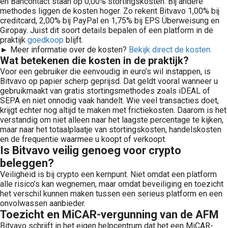
en Bancontact staan op 0,00% stortingskosten. Bij andere
methodes liggen de kosten hoger. Zo rekent Bitvavo 1,00% bij
creditcard, 2,00% bij PayPal en 1,75% bij EPS Überweisung en
Giropay. Juist dit soort details bepalen of een platform in de
praktijk
goedkoop
blijft.
► Meer informatie over de kosten?
Bekijk direct de kosten.
Wat betekenen die kosten in de praktijk?
Voor een gebruiker die eenvoudig in euro’s wil instappen, is
Bitvavo op papier scherp geprijsd. Dat geldt vooral wanneer u
gebruikmaakt van gratis stortingsmethodes zoals iDEAL of
SEPA en niet onnodig vaak handelt. Wie veel transacties doet,
krijgt echter nog altijd te maken met frictiekosten. Daarom is het
verstandig om niet alleen naar het laagste percentage te kijken,
maar naar het totaalplaatje van stortingskosten, handelskosten
en de frequentie waarmee u koopt of verkoopt.
Is Bitvavo veilig genoeg voor crypto
beleggen?
Veiligheid is bij crypto een kernpunt. Niet omdat een platform
alle risico’s kan wegnemen, maar omdat beveiliging en toezicht
het verschil kunnen maken tussen een serieus platform en een
onvolwassen aanbieder.
Toezicht en MiCAR-vergunning van de AFM
Bitvavo schrijft in het eigen helpcentrum dat het een MiCAR-