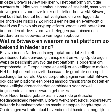
In deze Bitvavo review bekijken wij het platform vanuit die
nuchtere bril. Niet vanuit enthousiasme of snelheid, maar vanuit
de vragen die voor onze lezer echt tellen: hoe werkt Bitvavo,
wat kost het, hoe zit het met veiligheid en waar liggen de
belangrijkste risico’s? Zo krijgt u een helder en evenwichtig
beeld van Bitvavo als cryptoplatform, zodat u zelf beter kunt
beoordelen of deze vorm van beleggen past binnen een
bredere en risicobewuste vermogensopbouw.
Wat is Bitvavo en waarom is het platform zo
bekend in Nederland?
Bitvavo is een Nederlands cryptoplatform dat zichzelf
positioneert als eenvoudig, transparant en veilig. Op de eigen
website beschrijft Bitvavo dat het platform is opgericht om
cryptohandel in Europa simpeler, eerlijker en veiliger te maken.
Het bedrijf noemt zichzelf daarnaast de grootste euro spot
exchange ter wereld. Op de corporate pagina vermeldt Bitvavo
ook dat het platform een breed aanbod, transparante kosten en
hoge veiligheidsstandaarden combineert voor zowel
beginnende als meer ervaren gebruikers.
Voor Nederlandse gebruikers is vooral de praktische
toegankelijkheid relevant. Bitvavo werkt met euro’s, ondersteunt
bekende betaalmethodes en maakt instappen laagdrempelig.
Op de eigen website staat bovendien dat handelen mogelijk is