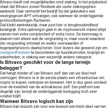
Bitvavo biedt ook mogelijkheden rond staking. In het prijsbeleid
staat dat Bitvavo zowel flexibele als vaste stakingopties
aanbiedt. Daar vermeldt het bedrijf bij dat gebruikers een
weergegeven APY ontvangen, ook wanneer de onderliggende
protocolbeloningen fluctueren.
Dat klinkt aantrekkelijk, maar juist hier is terughoudendheid
belangrijk. Extra opbrengst gaat in de cryptowereld vrijwel altijd
samen met extra complexiteit of extra risico. De kernvraag is
daarom niet alleen wat de vergoeding is, maar vooral waardoor
die vergoeding ontstaat en welke voorwaarden of
tegenpartijrisico’s daarbij horen. Voor lezers die gewend zijn om
vastgoedfondsen
te beoordelen op huurinkomsten, looptijd en
zekerheden, is staking een wezenlijk andere categorie.
Is Bitvavo geschikt voor de lange termijn
belegger?
Dat hangt minder af van Bitvavo zelf dan van uw doel met
vermogen. Bitvavo is in de eerste plaats een infrastructuur om
crypto te kopen, verkopen en bewaren. Het is dus geen oordeel
over de kwaliteit van de activaklasse zelf. Een platform kan
degelijk zijn, terwijl de onderliggende belegging toch zeer
volatiel blijft.
Wanneer Bitvavo logisch kan zijn
Bitvavo kan logisch zijn voor wie bewust een klein deel van het