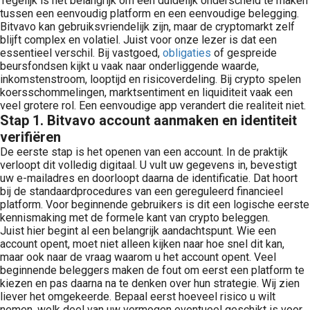
Tegelijk is het belangrijk om een duidelijk onderscheid te maken
tussen een eenvoudig platform en een eenvoudige belegging.
Bitvavo kan gebruiksvriendelijk zijn, maar de cryptomarkt zelf
blijft complex en volatiel. Juist voor onze lezer is dat een
essentieel verschil. Bij vastgoed,
obligaties
of gespreide
beursfondsen kijkt u vaak naar onderliggende waarde,
inkomstenstroom, looptijd en risicoverdeling. Bij crypto spelen
koersschommelingen, marktsentiment en liquiditeit vaak een
veel grotere rol. Een eenvoudige app verandert die realiteit niet.
Stap 1. Bitvavo account aanmaken en identiteit
verifiëren
De eerste stap is het openen van een account. In de praktijk
verloopt dit volledig digitaal. U vult uw gegevens in, bevestigt
uw e-mailadres en doorloopt daarna de identificatie. Dat hoort
bij de standaardprocedures van een gereguleerd financieel
platform. Voor beginnende gebruikers is dit een logische eerste
kennismaking met de formele kant van crypto beleggen.
Juist hier begint al een belangrijk aandachtspunt. Wie een
account opent, moet niet alleen kijken naar hoe snel dit kan,
maar ook naar de vraag waarom u het account opent. Veel
beginnende beleggers maken de fout om eerst een platform te
kiezen en pas daarna na te denken over hun strategie. Wij zien
liever het omgekeerde. Bepaal eerst hoeveel risico u wilt
nemen, welk deel van uw vermogen eventueel geschikt is voor