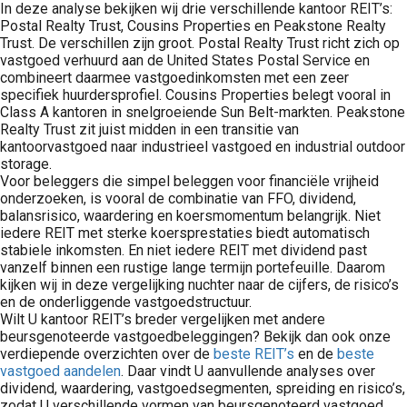
In deze analyse bekijken wij drie verschillende kantoor REIT’s:
Postal Realty Trust, Cousins Properties en Peakstone Realty
Trust. De verschillen zijn groot. Postal Realty Trust richt zich op
vastgoed verhuurd aan de United States Postal Service en
combineert daarmee vastgoedinkomsten met een zeer
specifiek huurdersprofiel. Cousins Properties belegt vooral in
Class A kantoren in snelgroeiende Sun Belt-markten. Peakstone
Realty Trust zit juist midden in een transitie van
kantoorvastgoed naar industrieel vastgoed en industrial outdoor
storage.
Voor beleggers die simpel beleggen voor financiële vrijheid
onderzoeken, is vooral de combinatie van FFO, dividend,
balansrisico, waardering en koersmomentum belangrijk. Niet
iedere REIT met sterke koersprestaties biedt automatisch
stabiele inkomsten. En niet iedere REIT met dividend past
vanzelf binnen een rustige lange termijn portefeuille. Daarom
kijken wij in deze vergelijking nuchter naar de cijfers, de risico’s
en de onderliggende vastgoedstructuur.
Wilt U kantoor REIT’s breder vergelijken met andere
beursgenoteerde vastgoedbeleggingen? Bekijk dan ook onze
verdiepende overzichten over de
beste REIT’s
en de
beste
vastgoed aandelen
. Daar vindt U aanvullende analyses over
dividend, waardering, vastgoedsegmenten, spreiding en risico’s,
zodat U verschillende vormen van beursgenoteerd vastgoed