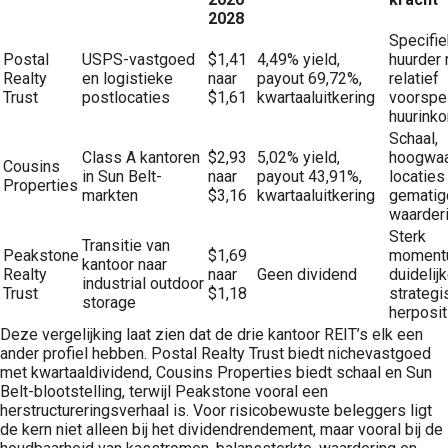
2028
Specifi
Postal
USPS-vastgoed
$1,41
4,49% yield,
huurder
Realty
en logistieke
naar
payout 69,72%,
relatief
Trust
postlocaties
$1,61
kwartaaluitkering
voorspe
huurink
Schaal,
Class A kantoren
$2,93
5,02% yield,
hoogwaa
Cousins
in Sun Belt-
naar
payout 43,91%,
locaties
Properties
markten
$3,16
kwartaaluitkering
gematig
waarder
Sterk
Transitie van
Peakstone
$1,69
moment
kantoor naar
Realty
naar
Geen dividend
duidelij
industrial outdoor
Trust
$1,18
strategi
storage
herposit
Deze vergelijking laat zien dat de drie kantoor REIT’s elk een
ander profiel hebben. Postal Realty Trust biedt nichevastgoed
met kwartaaldividend, Cousins Properties biedt schaal en Sun
Belt-blootstelling, terwijl Peakstone vooral een
herstructureringsverhaal is. Voor risicobewuste beleggers ligt
de kern niet alleen bij het dividendrendement, maar vooral bij de