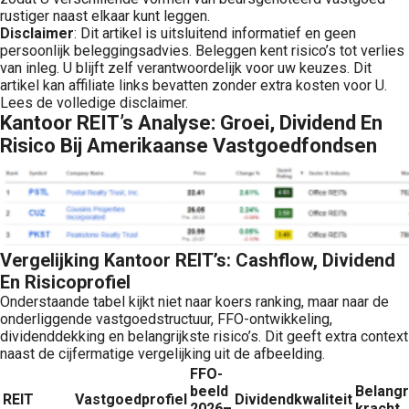
rustiger naast elkaar kunt leggen.
Disclaimer
: Dit artikel is uitsluitend informatief en geen
persoonlijk beleggingsadvies. Beleggen kent risico’s tot verlies
van inleg. U blijft zelf verantwoordelijk voor uw keuzes. Dit
artikel kan affiliate links bevatten zonder extra kosten voor U.
Lees de volledige disclaimer.
Kantoor REIT’s Analyse: Groei, Dividend En
Risico Bij Amerikaanse Vastgoedfondsen
Vergelijking Kantoor REIT’s: Cashflow, Dividend
En Risicoprofiel
Onderstaande tabel kijkt niet naar koers ranking, maar naar de
onderliggende vastgoedstructuur, FFO-ontwikkeling,
dividenddekking en belangrijkste risico’s. Dit geeft extra context
naast de cijfermatige vergelijking uit de afbeelding.
FFO-
beeld
Belangr
REIT
Vastgoedprofiel
Dividendkwaliteit
2026–
kracht