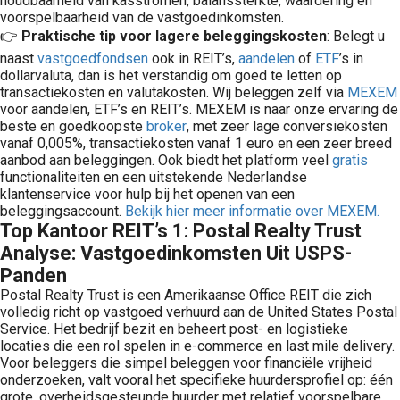
houdbaarheid van kasstromen, balanssterkte, waardering en
voorspelbaarheid van de vastgoedinkomsten.
👉
Praktische tip voor lagere beleggingskosten
: Belegt u
naast
vastgoedfondsen
ook in REIT’s,
aandelen
of
ETF
’s in
dollarvaluta, dan is het verstandig om goed te letten op
transactiekosten en valutakosten. Wij beleggen zelf via
MEXEM
voor aandelen, ETF’s en REIT’s. MEXEM is naar onze ervaring de
beste en goedkoopste
broker
, met zeer lage conversiekosten
vanaf 0,005%, transactiekosten vanaf 1 euro en een zeer breed
aanbod aan beleggingen. Ook biedt het platform veel
gratis
functionaliteiten en een uitstekende Nederlandse
klantenservice voor hulp bij het openen van een
beleggingsaccount.
Bekijk hier meer informatie over MEXEM.
Top Kantoor REIT’s 1: Postal Realty Trust
Analyse: Vastgoedinkomsten Uit USPS-
Panden
Postal Realty Trust is een Amerikaanse Office REIT die zich
volledig richt op vastgoed verhuurd aan de United States Postal
Service. Het bedrijf bezit en beheert post- en logistieke
locaties die een rol spelen in e-commerce en last mile delivery.
Voor beleggers die simpel beleggen voor financiële vrijheid
onderzoeken, valt vooral het specifieke huurdersprofiel op: één
grote, overheidsgesteunde huurder met relatief voorspelbare