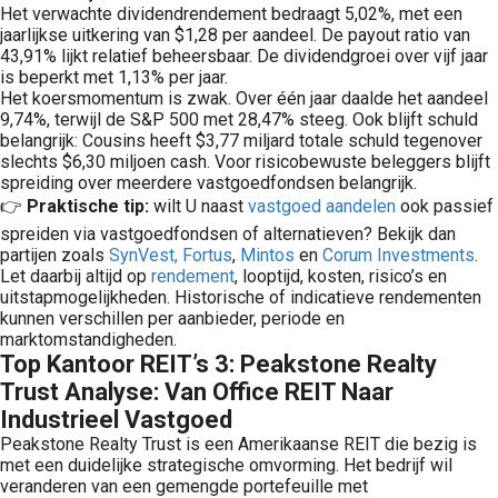
Het verwachte dividendrendement bedraagt 5,02%, met een
jaarlijkse uitkering van $1,28 per aandeel. De payout ratio van
43,91% lijkt relatief beheersbaar. De dividendgroei over vijf jaar
is beperkt met 1,13% per jaar.
Het koersmomentum is zwak. Over één jaar daalde het aandeel
9,74%, terwijl de S&P 500 met 28,47% steeg. Ook blijft schuld
belangrijk: Cousins heeft $3,77 miljard totale schuld tegenover
slechts $6,30 miljoen cash. Voor risicobewuste beleggers blijft
spreiding over meerdere vastgoedfondsen belangrijk.
👉
Praktische tip:
wilt U naast
vastgoed aandelen
ook passief
spreiden via vastgoedfondsen of alternatieven? Bekijk dan
partijen zoals
SynVest,
Fortus
,
Mintos
en
Corum Investments
.
Let daarbij altijd op
rendement
, looptijd, kosten, risico’s en
uitstapmogelijkheden. Historische of indicatieve rendementen
kunnen verschillen per aanbieder, periode en
marktomstandigheden.
Top Kantoor REIT’s 3: Peakstone Realty
Trust Analyse: Van Office REIT Naar
Industrieel Vastgoed
Peakstone Realty Trust is een Amerikaanse REIT die bezig is
met een duidelijke strategische omvorming. Het bedrijf wil
veranderen van een gemengde portefeuille met