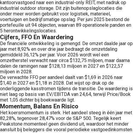
kantoorvastgoed naar een industrial-only REIT, met nadruk op
industrial outdoor storage. Dit zijn buitenopslaglocaties die
onder meer worden gebruikt voor logistiek, materieel,
voertuigen en bedrijfsmatige opslag. Per juni 2025 bestond de
portefeuille uit 94 objecten, waarvan 89 operationele panden en
5 herontwikkelingslocaties.
Cijfers, FFO En Waardering
De financiële ontwikkeling is gemengd. De omzet daalde jaar op
jaar met 8,92% en over drie jaar bedraagt de omzetdaling
gemiddeld 36,12% per jaar. Voor 2026 wordt wel een
omzetherstel verwacht naar circa $132,75 miljoen, maar daarna
dalen de ramingen naar $128,13 miljoen in 2027 en $122,57
miljoen in 2028.
De verwachte FFO per aandeel daalt van $1,69 in 2026 naar
$1,40 in 2027 en $1,18 in 2028. Dat wijst op druk op de
onderliggende kasstromen tijdens de transitie. De waardering is
niet laag op basis van EV/EBITDA van 24,64, terwijl Price/Book
met 1,05 dichter bij boekwaarde ligt.
Momentum, Balans En Risico
Het koersmomentum is sterk. Het aandeel steeg in één jaar met
82,28%, tegenover 28,47% voor de S&P 500. Tegelijk keert
Peakstone momenteel geen dividend uit, waardoor het minder
aansluit bij beleggers die vooral periodieke vastgoedinkomsten