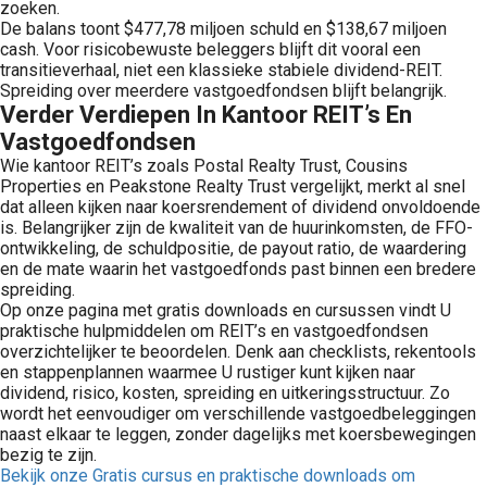
zoeken.
De balans toont $477,78 miljoen schuld en $138,67 miljoen
cash. Voor risicobewuste beleggers blijft dit vooral een
transitieverhaal, niet een klassieke stabiele dividend-REIT.
Spreiding over meerdere vastgoedfondsen blijft belangrijk.
Verder Verdiepen In Kantoor REIT’s En
Vastgoedfondsen
Wie kantoor REIT’s zoals Postal Realty Trust, Cousins
Properties en Peakstone Realty Trust vergelijkt, merkt al snel
dat alleen kijken naar koersrendement of dividend onvoldoende
is. Belangrijker zijn de kwaliteit van de huurinkomsten, de FFO-
ontwikkeling, de schuldpositie, de payout ratio, de waardering
en de mate waarin het vastgoedfonds past binnen een bredere
spreiding.
Op onze pagina met gratis downloads en cursussen vindt U
praktische hulpmiddelen om REIT’s en vastgoedfondsen
overzichtelijker te beoordelen. Denk aan checklists, rekentools
en stappenplannen waarmee U rustiger kunt kijken naar
dividend, risico, kosten, spreiding en uitkeringsstructuur. Zo
wordt het eenvoudiger om verschillende vastgoedbeleggingen
naast elkaar te leggen, zonder dagelijks met koersbewegingen
bezig te zijn.
Bekijk onze Gratis cursus en praktische downloads om