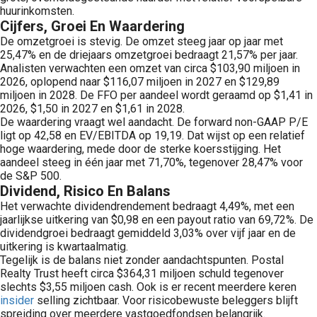
huurinkomsten.
Cijfers, Groei En Waardering
De omzetgroei is stevig. De omzet steeg jaar op jaar met
25,47% en de driejaars omzetgroei bedraagt 21,57% per jaar.
Analisten verwachten een omzet van circa $103,90 miljoen in
2026, oplopend naar $116,07 miljoen in 2027 en $129,89
miljoen in 2028. De FFO per aandeel wordt geraamd op $1,41 in
2026, $1,50 in 2027 en $1,61 in 2028.
De waardering vraagt wel aandacht. De forward non-GAAP P/E
ligt op 42,58 en EV/EBITDA op 19,19. Dat wijst op een relatief
hoge waardering, mede door de sterke koersstijging. Het
aandeel steeg in één jaar met 71,70%, tegenover 28,47% voor
de S&P 500.
Dividend, Risico En Balans
Het verwachte dividendrendement bedraagt 4,49%, met een
jaarlijkse uitkering van $0,98 en een payout ratio van 69,72%. De
dividendgroei bedraagt gemiddeld 3,03% over vijf jaar en de
uitkering is kwartaalmatig.
Tegelijk is de balans niet zonder aandachtspunten. Postal
Realty Trust heeft circa $364,31 miljoen schuld tegenover
slechts $3,55 miljoen cash. Ook is er recent meerdere keren
insider
selling zichtbaar. Voor risicobewuste beleggers blijft
spreiding over meerdere vastgoedfondsen belangrijk.