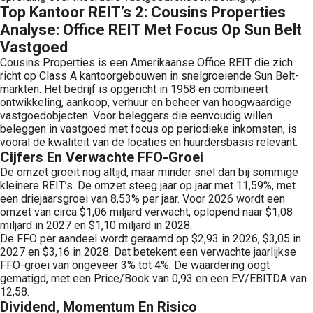
Top Kantoor REIT’s 2: Cousins Properties
Analyse: Office REIT Met Focus Op Sun Belt
Vastgoed
Cousins Properties is een Amerikaanse Office REIT die zich
richt op Class A kantoorgebouwen in snelgroeiende Sun Belt-
markten. Het bedrijf is opgericht in 1958 en combineert
ontwikkeling, aankoop, verhuur en beheer van hoogwaardige
vastgoedobjecten. Voor beleggers die eenvoudig willen
beleggen in vastgoed met focus op periodieke inkomsten, is
vooral de kwaliteit van de locaties en huurdersbasis relevant.
Cijfers En Verwachte FFO-Groei
De omzet groeit nog altijd, maar minder snel dan bij sommige
kleinere REIT’s. De omzet steeg jaar op jaar met 11,59%, met
een driejaarsgroei van 8,53% per jaar. Voor 2026 wordt een
omzet van circa $1,06 miljard verwacht, oplopend naar $1,08
miljard in 2027 en $1,10 miljard in 2028.
De FFO per aandeel wordt geraamd op $2,93 in 2026, $3,05 in
2027 en $3,16 in 2028. Dat betekent een verwachte jaarlijkse
FFO-groei van ongeveer 3% tot 4%. De waardering oogt
gematigd, met een Price/Book van 0,93 en een EV/EBITDA van
12,58.
Dividend, Momentum En Risico