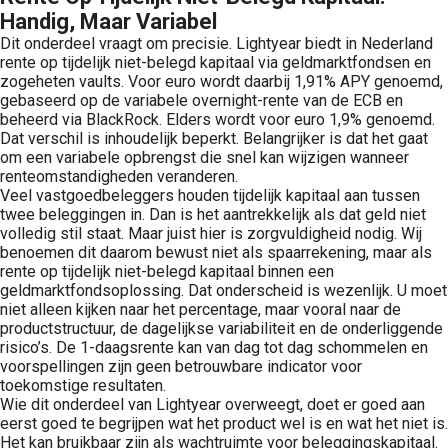
Handig, Maar Variabel
Dit onderdeel vraagt om precisie. Lightyear biedt in Nederland
rente op tijdelijk niet-belegd kapitaal via geldmarktfondsen en
zogeheten vaults. Voor euro wordt daarbij 1,91% APY genoemd,
gebaseerd op de variabele overnight-rente van de ECB en
beheerd via BlackRock. Elders wordt voor euro 1,9% genoemd.
Dat verschil is inhoudelijk beperkt. Belangrijker is dat het gaat
om een variabele opbrengst die snel kan wijzigen wanneer
renteomstandigheden veranderen.
Veel vastgoedbeleggers houden tijdelijk kapitaal aan tussen
twee beleggingen in. Dan is het aantrekkelijk als dat geld niet
volledig stil staat. Maar juist hier is zorgvuldigheid nodig. Wij
benoemen dit daarom bewust niet als spaarrekening, maar als
rente op tijdelijk niet-belegd kapitaal binnen een
geldmarktfondsoplossing. Dat onderscheid is wezenlijk. U moet
niet alleen kijken naar het percentage, maar vooral naar de
productstructuur, de dagelijkse variabiliteit en de onderliggende
risico’s. De 1-daagsrente kan van dag tot dag schommelen en
voorspellingen zijn geen betrouwbare indicator voor
toekomstige resultaten.
Wie dit onderdeel van Lightyear overweegt, doet er goed aan
eerst goed te begrijpen wat het product wel is en wat het niet is.
Het kan bruikbaar zijn als wachtruimte voor beleggingskapitaal.