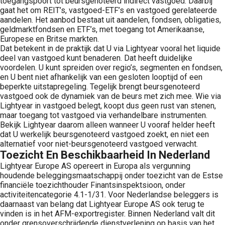
toegangspoort tot beursgenoteerd indirect vastgoed. Daarbij
gaat het om REIT’s, vastgoed-ETF’s en vastgoed gerelateerde
aandelen. Het aanbod bestaat uit aandelen, fondsen, obligaties,
geldmarktfondsen en ETF’s, met toegang tot Amerikaanse,
Europese en Britse markten.
Dat betekent in de praktijk dat U via Lightyear vooral het liquide
deel van vastgoed kunt benaderen. Dat heeft duidelijke
voordelen. U kunt spreiden over regio’s, segmenten en fondsen,
en U bent niet afhankelijk van een gesloten looptijd of een
beperkte uitstapregeling. Tegelijk brengt beursgenoteerd
vastgoed ook de dynamiek van de beurs met zich mee. Wie via
Lightyear in vastgoed belegt, koopt dus geen rust van stenen,
maar toegang tot vastgoed via verhandelbare instrumenten.
Bekijk Lightyear daarom alleen wanneer U vooraf helder heeft
dat U werkelijk beursgenoteerd vastgoed zoekt, en niet een
alternatief voor niet-beursgenoteerd vastgoed verwacht.
Toezicht En Beschikbaarheid In Nederland
Lightyear Europe AS opereert in Europa als vergunning
houdende beleggingsmaatschappij onder toezicht van de Estse
financiële toezichthouder Finantsinspektsioon, onder
activiteitencategorie 4.1-1/31. Voor Nederlandse beleggers is
daarnaast van belang dat Lightyear Europe AS ook terug te
vinden is in het AFM-exportregister. Binnen Nederland valt dit
onder grensoverschrijdende dienstverlening op basis van het