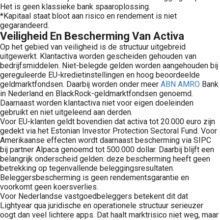
Het is geen klassieke bank spaaroplossing.
*Kapitaal staat bloot aan risico en rendement is niet
gegarandeerd.
Veiligheid En Bescherming Van Activa
Op het gebied van veiligheid is de structuur uitgebreid
uitgewerkt. Klantactiva worden gescheiden gehouden van
bedrijfsmiddelen. Niet-belegde gelden worden aangehouden bij
gereguleerde EU-kredietinstellingen en hoog beoordeelde
geldmarktfondsen. Daarbij worden onder meer
ABN AMRO
Bank
in Nederland en BlackRock-geldmarktfondsen genoemd.
Daarnaast worden klantactiva niet voor eigen doeleinden
gebruikt en niet uitgeleend aan derden.
Voor EU-klanten geldt bovendien dat activa tot 20.000 euro zijn
gedekt via het Estonian Investor Protection Sectoral Fund. Voor
Amerikaanse effecten wordt daarnaast bescherming via SIPC
bij partner Alpaca genoemd tot 500.000 dollar. Daarbij blijft een
belangrijk onderscheid gelden: deze bescherming heeft geen
betrekking op tegenvallende beleggingsresultaten.
Beleggersbescherming is geen rendementsgarantie en
voorkomt geen koersverlies.
Voor Nederlandse vastgoedbeleggers betekent dit dat
Lightyear qua juridische en operationele structuur serieuzer
oogt dan veel lichtere apps. Dat haalt marktrisico niet weg, maar