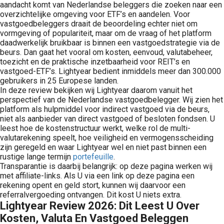
aandacht komt van Nederlandse beleggers die zoeken naar een
overzichtelijke omgeving voor ETF’s en aandelen. Voor
vastgoedbeleggers draait de beoordeling echter niet om
vormgeving of populariteit, maar om de vraag of het platform
daadwerkelijk bruikbaar is binnen een vastgoedstrategie via de
beurs. Dan gaat het vooral om kosten, eenvoud, valutabeheer,
toezicht en de praktische inzetbaarheid voor REIT’s en
vastgoed-ETF’s. Lightyear bedient inmiddels meer dan 300.000
gebruikers in 25 Europese landen.
In deze review bekijken wij Lightyear daarom vanuit het
perspectief van de Nederlandse vastgoedbelegger. Wij zien het
platform als hulpmiddel voor indirect vastgoed via de beurs,
niet als aanbieder van direct vastgoed of besloten fondsen. U
leest hoe de kostenstructuur werkt, welke rol de multi-
valutarekening speelt, hoe veiligheid en vermogensscheiding
zijn geregeld en waar Lightyear wel en niet past binnen een
rustige lange termijn
portefeuille
.
Transparantie is daarbij belangrijk: op deze pagina werken wij
met affiliate-links. Als U via een link op deze pagina een
rekening opent en geld stort, kunnen wij daarvoor een
referralvergoeding ontvangen. Dit kost U niets extra.
Lightyear Review 2026: Dit Leest U Over
Kosten, Valuta En Vastgoed Beleggen