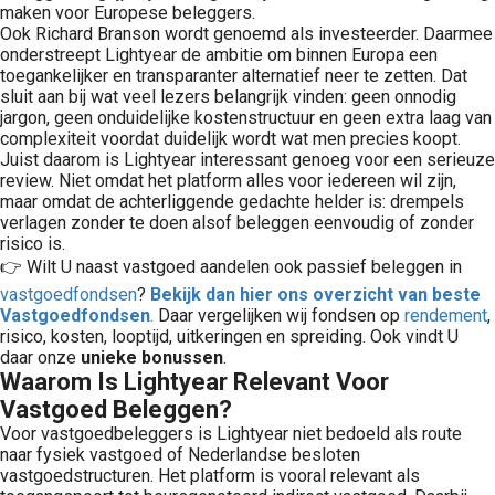
maken voor Europese beleggers.
Ook Richard Branson wordt genoemd als investeerder. Daarmee
onderstreept Lightyear de ambitie om binnen Europa een
toegankelijker en transparanter alternatief neer te zetten. Dat
sluit aan bij wat veel lezers belangrijk vinden: geen onnodig
jargon, geen onduidelijke kostenstructuur en geen extra laag van
complexiteit voordat duidelijk wordt wat men precies koopt.
Juist daarom is Lightyear interessant genoeg voor een serieuze
review. Niet omdat het platform alles voor iedereen wil zijn,
maar omdat de achterliggende gedachte helder is: drempels
verlagen zonder te doen alsof beleggen eenvoudig of zonder
risico is.
👉 Wilt U naast vastgoed aandelen ook passief beleggen in
vastgoedfondsen
?
Bekijk dan hier ons overzicht van beste
Vastgoedfondsen
.
Daar vergelijken wij fondsen op
rendement
,
risico, kosten, looptijd, uitkeringen en spreiding. Ook vindt U
daar onze
unieke bonussen
.
Waarom Is Lightyear Relevant Voor
Vastgoed Beleggen?
Voor vastgoedbeleggers is Lightyear niet bedoeld als route
naar fysiek vastgoed of Nederlandse besloten
vastgoedstructuren. Het platform is vooral relevant als