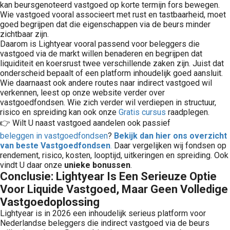
kan beursgenoteerd vastgoed op korte termijn fors bewegen.
Wie vastgoed vooral associeert met rust en tastbaarheid, moet
goed begrijpen dat die eigenschappen via de beurs minder
zichtbaar zijn.
Daarom is Lightyear vooral passend voor beleggers die
vastgoed via de markt willen benaderen en begrijpen dat
liquiditeit en koersrust twee verschillende zaken zijn. Juist dat
onderscheid bepaalt of een platform inhoudelijk goed aansluit.
Wie daarnaast ook andere routes naar indirect vastgoed wil
verkennen, leest op onze website verder over
vastgoedfondsen. Wie zich verder wil verdiepen in structuur,
risico en spreiding kan ook onze
Gratis cursus
raadplegen.
👉 Wilt U naast vastgoed aandelen ook passief
beleggen in vastgoedfondsen
?
Bekijk dan hier ons overzicht
van beste Vastgoedfondsen
.
Daar vergelijken wij fondsen op
rendement, risico, kosten, looptijd, uitkeringen en spreiding. Ook
vindt U daar onze
unieke bonussen
.
Conclusie: Lightyear Is Een Serieuze Optie
Voor Liquide Vastgoed, Maar Geen Volledige
Vastgoedoplossing
Lightyear is in 2026 een inhoudelijk serieus platform voor
Nederlandse beleggers die indirect vastgoed via de beurs