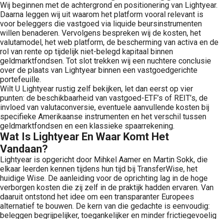
Wij beginnen met de achtergrond en positionering van Lightyear.
Daarna leggen wij uit waarom het platform vooral relevant is
voor beleggers die vastgoed via liquide beursinstrumenten
willen benaderen. Vervolgens bespreken wij de kosten, het
valutamodel, het web platform, de bescherming van activa en de
rol van rente op tijdelijk niet-belegd kapitaal binnen
geldmarktfondsen. Tot slot trekken wij een nuchtere conclusie
over de plaats van Lightyear binnen een vastgoedgerichte
portefeuille.
Wilt U Lightyear rustig zelf bekijken, let dan eerst op vier
punten: de beschikbaarheid van vastgoed-ETF’s of REIT’s, de
invloed van valutaconversie, eventuele aanvullende kosten bij
specifieke Amerikaanse instrumenten en het verschil tussen
geldmarktfondsen en een klassieke spaarrekening.
Wat Is Lightyear En Waar Komt Het
Vandaan?
Lightyear is opgericht door Mihkel Aamer en Martin Sokk, die
elkaar leerden kennen tijdens hun tijd bij TransferWise, het
huidige Wise. De aanleiding voor de oprichting lag in de hoge
verborgen kosten die zij zelf in de praktijk hadden ervaren. Van
daaruit ontstond het idee om een transparanter Europees
alternatief te bouwen. De kern van die gedachte is eenvoudig:
beleggen begrijpelijker, toegankelijker en minder frictiegevoelig