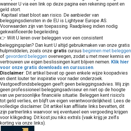
wanneer U via een link op deze pagina een rekening opent en
geld stort.
Kapitaal staat bloot aan risico. De aanbieder van
beleggingsdiensten in de EU is Lightyear Europe AS.
Voorwaarden zijn van toepassing. Raadpleeg indien nodig
gekwalificeerde begeleiding.
👉 Wilt U leren over beleggen voor een consistent
beleggingsplan? Dan kunt U altijd gebruikmaken van onze gratis
hulpmiddelen, zoals onze
gratis
cursus
beginnen met beleggen
of
gevorderd beleggen
overwegen, zodat u met meer kennis en
vertrouwen uw eigen beslissingen kunt blijven nemen.
Klik hier
voor onze gratis downloads en cursussen
.
Disclaimer
: Dit artikel bevat op geen enkele wijze koopadvies
en dient louter ter inspiratie voor nader onderzoek.
Vastgoedfondsbeleggen geeft geen beleggingsadvies. Wij zijn
geen professioneel beleggingsadviseur en niet op de hoogte
van uw persoonlijke financiële situatie. Beleggen kent risico's
tot geld verlies, en blijft uw eigen verantwoordelijkheid. Lees de
volledige disclaimer. Dit artikel kan affiliate links bevatten, dit
zijn partnerlinks waarvoor wij eventueel een vergoeding krijgen
voor klikgedrag. Dit kost jou niks extra’s (vaak krijg je zelfs
korting via onze links).