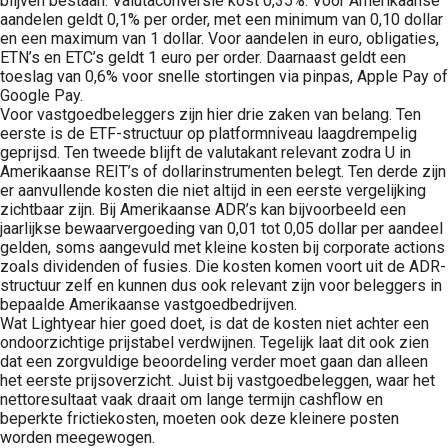
blijven bestaan. Valutaconversie kost 0,35%. Voor Amerikaanse
aandelen geldt 0,1% per order, met een minimum van 0,10 dollar
en een maximum van 1 dollar. Voor aandelen in euro, obligaties,
ETN’s en ETC’s geldt 1 euro per order. Daarnaast geldt een
toeslag van 0,6% voor snelle stortingen via pinpas, Apple Pay of
Google Pay.
Voor vastgoedbeleggers zijn hier drie zaken van belang. Ten
eerste is de ETF-structuur op platformniveau laagdrempelig
geprijsd. Ten tweede blijft de valutakant relevant zodra U in
Amerikaanse REIT’s of dollarinstrumenten belegt. Ten derde zijn
er aanvullende kosten die niet altijd in een eerste vergelijking
zichtbaar zijn. Bij Amerikaanse ADR’s kan bijvoorbeeld een
jaarlijkse bewaarvergoeding van 0,01 tot 0,05 dollar per aandeel
gelden, soms aangevuld met kleine kosten bij corporate actions
zoals dividenden of fusies. Die kosten komen voort uit de ADR-
structuur zelf en kunnen dus ook relevant zijn voor beleggers in
bepaalde Amerikaanse vastgoedbedrijven.
Wat Lightyear hier goed doet, is dat de kosten niet achter een
ondoorzichtige prijstabel verdwijnen. Tegelijk laat dit ook zien
dat een zorgvuldige beoordeling verder moet gaan dan alleen
het eerste prijsoverzicht. Juist bij vastgoedbeleggen, waar het
nettoresultaat vaak draait om lange termijn cashflow en
beperkte frictiekosten, moeten ook deze kleinere posten
worden meegewogen.