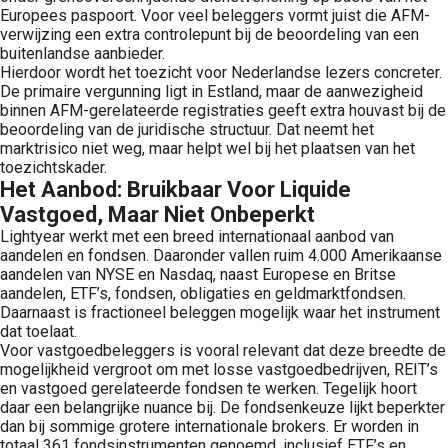
Europees paspoort. Voor veel beleggers vormt juist die AFM-
verwijzing een extra controlepunt bij de beoordeling van een
buitenlandse aanbieder.
Hierdoor wordt het toezicht voor Nederlandse lezers concreter.
De primaire vergunning ligt in Estland, maar de aanwezigheid
binnen AFM-gerelateerde registraties geeft extra houvast bij de
beoordeling van de juridische structuur. Dat neemt het
marktrisico niet weg, maar helpt wel bij het plaatsen van het
toezichtskader.
Het Aanbod: Bruikbaar Voor Liquide
Vastgoed, Maar Niet Onbeperkt
Lightyear werkt met een breed internationaal aanbod van
aandelen en fondsen. Daaronder vallen ruim 4.000 Amerikaanse
aandelen van NYSE en Nasdaq, naast Europese en Britse
aandelen, ETF’s, fondsen, obligaties en geldmarktfondsen.
Daarnaast is fractioneel beleggen mogelijk waar het instrument
dat toelaat.
Voor vastgoedbeleggers is vooral relevant dat deze breedte de
mogelijkheid vergroot om met losse vastgoedbedrijven, REIT’s
en vastgoed gerelateerde fondsen te werken. Tegelijk hoort
daar een belangrijke nuance bij. De fondsenkeuze lijkt beperkter
dan bij sommige grotere internationale brokers. Er worden in
totaal 361 fondsinstrumenten genoemd, inclusief ETF’s en