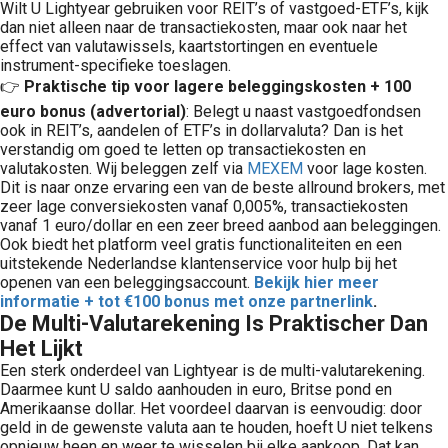
Wilt U Lightyear gebruiken voor REIT’s of vastgoed-ETF’s, kijk
dan niet alleen naar de transactiekosten, maar ook naar het
effect van valutawissels, kaartstortingen en eventuele
instrument-specifieke toeslagen.
👉
Praktische tip voor lagere beleggingskosten + 100
euro bonus (advertorial)
: Belegt u naast vastgoedfondsen
ook in REIT’s, aandelen of ETF’s in dollarvaluta? Dan is het
verstandig om goed te letten op transactiekosten en
valutakosten. Wij beleggen zelf via
MEXEM
voor lage kosten.
Dit is naar onze ervaring een van de beste allround brokers, met
zeer lage conversiekosten vanaf 0,005%, transactiekosten
vanaf 1 euro/dollar en een zeer breed aanbod aan beleggingen.
Ook biedt het platform veel gratis functionaliteiten en een
uitstekende Nederlandse klantenservice voor hulp bij het
openen van een beleggingsaccount.
Bekijk hier meer
informatie + tot €100 bonus met onze partnerlink
.
De Multi-Valutarekening Is Praktischer Dan
Het Lijkt
Een sterk onderdeel van Lightyear is de multi-valutarekening.
Daarmee kunt U saldo aanhouden in euro, Britse pond en
Amerikaanse dollar. Het voordeel daarvan is eenvoudig: door
geld in de gewenste valuta aan te houden, hoeft U niet telkens
opnieuw heen en weer te wisselen bij elke aankoop. Dat kan