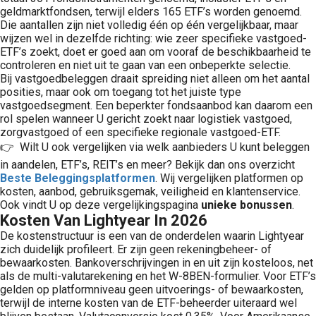
geldmarktfondsen, terwijl elders 165 ETF’s worden genoemd.
Die aantallen zijn niet volledig één op één vergelijkbaar, maar
wijzen wel in dezelfde richting: wie zeer specifieke vastgoed-
ETF’s zoekt, doet er goed aan om vooraf de beschikbaarheid te
controleren en niet uit te gaan van een onbeperkte selectie.
Bij vastgoedbeleggen draait spreiding niet alleen om het aantal
posities, maar ook om toegang tot het juiste type
vastgoedsegment. Een beperkter fondsaanbod kan daarom een
rol spelen wanneer U gericht zoekt naar logistiek vastgoed,
zorgvastgoed of een specifieke regionale vastgoed-ETF.
👉 Wilt U ook vergelijken via welk aanbieders U kunt beleggen
in aandelen, ETF’s, REIT’s en meer? Bekijk dan ons overzicht
Beste Beleggingsplatformen
. Wij vergelijken platformen op
kosten, aanbod, gebruiksgemak, veiligheid en klantenservice.
Ook vindt U op deze vergelijkingspagina
unieke bonussen
.
Kosten Van Lightyear In 2026
De kostenstructuur is een van de onderdelen waarin Lightyear
zich duidelijk profileert. Er zijn geen rekeningbeheer- of
bewaarkosten. Bankoverschrijvingen in en uit zijn kosteloos, net
als de multi-valutarekening en het W-8BEN-formulier. Voor ETF’s
gelden op platformniveau geen uitvoerings- of bewaarkosten,
terwijl de interne kosten van de ETF-beheerder uiteraard wel