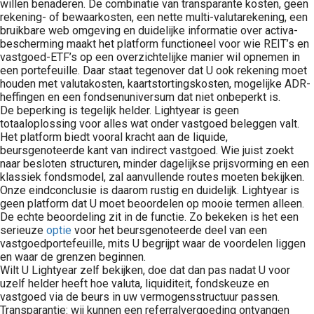
willen benaderen. De combinatie van transparante kosten, geen
rekening- of bewaarkosten, een nette multi-valutarekening, een
bruikbare web omgeving en duidelijke informatie over activa-
bescherming maakt het platform functioneel voor wie REIT’s en
vastgoed-ETF’s op een overzichtelijke manier wil opnemen in
een portefeuille. Daar staat tegenover dat U ook rekening moet
houden met valutakosten, kaartstortingskosten, mogelijke ADR-
heffingen en een fondsenuniversum dat niet onbeperkt is.
De beperking is tegelijk helder. Lightyear is geen
totaaloplossing voor alles wat onder vastgoed beleggen valt.
Het platform biedt vooral kracht aan de liquide,
beursgenoteerde kant van indirect vastgoed. Wie juist zoekt
naar besloten structuren, minder dagelijkse prijsvorming en een
klassiek fondsmodel, zal aanvullende routes moeten bekijken.
Onze eindconclusie is daarom rustig en duidelijk. Lightyear is
geen platform dat U moet beoordelen op mooie termen alleen.
De echte beoordeling zit in de functie. Zo bekeken is het een
serieuze
optie
voor het beursgenoteerde deel van een
vastgoedportefeuille, mits U begrijpt waar de voordelen liggen
en waar de grenzen beginnen.
Wilt U Lightyear zelf bekijken, doe dat dan pas nadat U voor
uzelf helder heeft hoe valuta, liquiditeit, fondskeuze en
vastgoed via de beurs in uw vermogensstructuur passen.
Transparantie: wij kunnen een referralvergoeding ontvangen