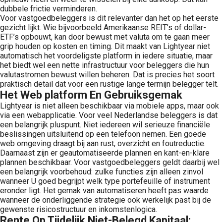
dubbele frictie verminderen.
Voor vastgoedbeleggers is dit relevanter dan het op het eerste
gezicht lijkt. Wie bijvoorbeeld Amerikaanse REIT’s of dollar-
ETF’s opbouwt, kan door bewust met valuta om te gaan meer
grip houden op kosten en timing. Dit maakt van Lightyear niet
automatisch het voordeligste platform in iedere situatie, maar
het biedt wel een nette infrastructuur voor beleggers die hun
valutastromen bewust willen beheren. Dat is precies het soort
praktisch detail dat voor een rustige lange termijn belegger telt.
Het Web platform En Gebruiksgemak
Lightyear is niet alleen beschikbaar via mobiele apps, maar ook
via een webapplicatie. Voor veel Nederlandse beleggers is dat
een belangrijk pluspunt. Niet iedereen wil serieuze financiële
beslissingen uitsluitend op een telefoon nemen. Een goede
web omgeving draagt bij aan rust, overzicht en foutreductie.
Daarnaast zijn er geautomatiseerde plannen en kant-en-klare
plannen beschikbaar. Voor vastgoedbeleggers geldt daarbij wel
een belangrijk voorbehoud: zulke functies zijn alleen zinvol
wanneer U goed begrijpt welk type portefeuille of instrument
eronder ligt. Het gemak van automatiseren heeft pas waarde
wanneer de onderliggende strategie ook werkelijk past bij de
gewenste risicostructuur en inkomstenlogica.
Rente Op Tijdelijk Niet-Belegd Kapitaal: