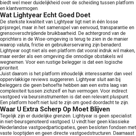
biedt wel meer duidelijkheid over de scheiding tussen platform
en klantvermogen.
Wat Lightyear Echt Goed Doet
De sterkste kwaliteit van Lightyear ligt niet in één losse
prijsregel, maar in het samenspel van eenvoud, transparantie en
grensoverschrijdende bruikbaarheid. De achtergrond van de
oprichters in de Wise-omgeving is terug te zien in de manier
waarop valuta, frictie en gebruikerservaring zijn benaderd.
Lightyear oogt niet als een platform dat vooral indruk wil maken,
maar eerder als een omgeving die onnodige obstakels wil
wegnemen. Voor een rustige belegger is dat een logische
prioriteit.
Juist daarom is het platform inhoudelijk interessanter dan veel
oppervlakkige reviews suggereren. Lightyear sluit aan bij
beleggers die geen behoefte hebben aan een extra laag van
complexiteit tussen zichzelf en hun vermogen. Voor indirect
vastgoed via beursinstrumenten is dat een relevant pluspunt.
Een platform hoeft niet luid te zijn om goed doordacht te zijn.
Waar U Extra Scherp Op Moet Blijven
Tegelijk zijn er duidelijke grenzen. Lightyear is geen specialist
in niet-beursgenoteerd vastgoed. U vindt hier geen klassieke
Nederlandse vastgoedparticipaties, geen besloten fondsen met
vaste looptijden en geen directe vastgoedstructuren. Daarnaast