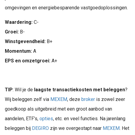
omgevingen en energiebesparende vastgoedoplossingen.
Waardering:
C-
Groei:
B-
Winstgevendheid:
B+
Momentum:
A
EPS en omzetgroei:
A+
TIP
: Wil je de
laagste transactiekosten met beleggen
?
Wij beleggen zelf via
MEXEM
, deze
broker
is zowel zeer
goedkoop als uitgebreid met een groot aanbod van
aandelen, ETF’s,
opties
, etc. en veel functies. Na jarenlang
beleggen bij
DEGIRO
zijn we overgestapt naar
MEXEM
. Het