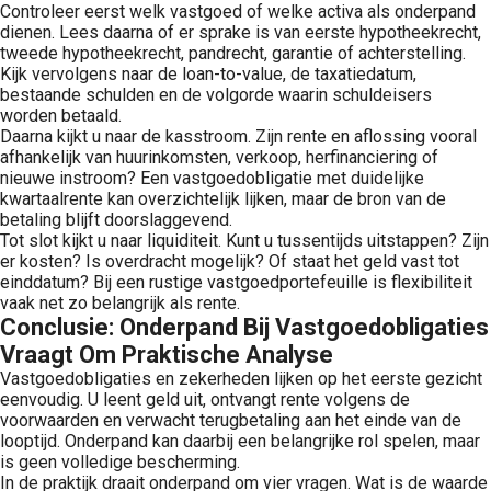
Controleer eerst welk vastgoed of welke activa als onderpand
dienen. Lees daarna of er sprake is van eerste hypotheekrecht,
tweede hypotheekrecht, pandrecht, garantie of achterstelling.
Kijk vervolgens naar de loan-to-value, de taxatiedatum,
bestaande schulden en de volgorde waarin schuldeisers
worden betaald.
Daarna kijkt u naar de kasstroom. Zijn rente en aflossing vooral
afhankelijk van huurinkomsten, verkoop, herfinanciering of
nieuwe instroom? Een vastgoedobligatie met duidelijke
kwartaalrente kan overzichtelijk lijken, maar de bron van de
betaling blijft doorslaggevend.
Tot slot kijkt u naar liquiditeit. Kunt u tussentijds uitstappen? Zijn
er kosten? Is overdracht mogelijk? Of staat het geld vast tot
einddatum? Bij een rustige vastgoedportefeuille is flexibiliteit
vaak net zo belangrijk als rente.
Conclusie: Onderpand Bij Vastgoedobligaties
Vraagt Om Praktische Analyse
Vastgoedobligaties en zekerheden lijken op het eerste gezicht
eenvoudig. U leent geld uit, ontvangt rente volgens de
voorwaarden en verwacht terugbetaling aan het einde van de
looptijd. Onderpand kan daarbij een belangrijke rol spelen, maar
is geen volledige bescherming.
In de praktijk draait onderpand om vier vragen. Wat is de waarde