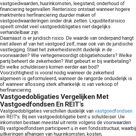
vastgoedwaarden, huurinkomsten, leegstand, onderhoud of
financiering tegenvallen. Renterisico ontstaat wanneer hogere
marktrentes herfinanciering duurder maken of
vastgoedwaarderingen onder druk zetten. Liquiditeitsrisico
speelt omdat veel vastgoedobligaties niet dagelijks
verhandelbaar zijn.
Daarnaast is er juridisch risico. De waarde van onderpand hangt
niet alleen af van het vastgoed zelf, maar ook van de juridische
vastlegging. Staat het zekerheidsrecht duidelijk in de
voorwaarden? Wie vertegenwoordigt obligatiehouders? Welke
partij beheert de zekerheden? Wat gebeurt er bij wanbetaling?
En welke schuldeisers komen eerder aan bod?
Voorzichtigheid is vooral nodig wanneer de zekerheid
algemeen is geformuleerd, wanneer de rangorde onduidelijk is
of wanneer aflossing sterk afhankelijk is van verkoop of
herfinanciering.
Vastgoedobligaties Vergelijken Met
Vastgoedfondsen En REIT’s
Vastgoedobligaties verschillen duidelijk van
vastgoedfondsen
en REIT’s. Bij een vastgoedobligatie bent u schuldeiser. Uw
inkomsten bestaan meestal uit rente volgens de voorwaarden.
Bij vastgoedfondsen participeert u in een fondsstructuur, waarbij
uitkeringen afhangen van huurinkomsten, kosten,