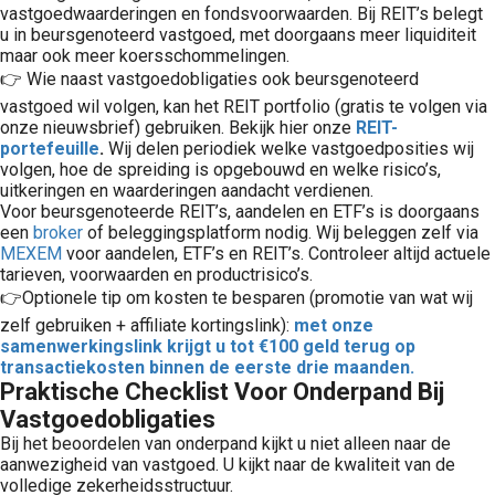
vastgoedwaarderingen en fondsvoorwaarden. Bij REIT’s belegt
u in beursgenoteerd vastgoed, met doorgaans meer liquiditeit
maar ook meer koersschommelingen.
👉 Wie naast vastgoedobligaties ook beursgenoteerd
vastgoed wil volgen, kan het REIT portfolio (gratis te volgen via
onze nieuwsbrief) gebruiken. Bekijk hier onze
REIT-
portefeuille
.
Wij delen periodiek welke vastgoedposities wij
volgen, hoe de spreiding is opgebouwd en welke risico’s,
uitkeringen en waarderingen aandacht verdienen.
Voor beursgenoteerde REIT’s, aandelen en ETF’s is doorgaans
een
broker
of beleggingsplatform nodig. Wij beleggen zelf via
MEXEM
voor aandelen, ETF’s en REIT’s. Controleer altijd actuele
tarieven, voorwaarden en productrisico’s.
👉Optionele tip om kosten te besparen (promotie van wat wij
zelf gebruiken + affiliate kortingslink):
met onze
samenwerkingslink krijgt u tot €100 geld terug op
transactiekosten binnen de eerste drie maanden.
Praktische Checklist Voor Onderpand Bij
Vastgoedobligaties
Bij het beoordelen van onderpand kijkt u niet alleen naar de
aanwezigheid van vastgoed. U kijkt naar de kwaliteit van de
volledige zekerheidsstructuur.