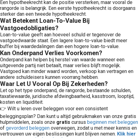
Een hypotheekrecht kan de positie versterken, maar vooral de
rangorde is belangrijk. Een eerste hypotheekrecht is doorgaans
sterker dan een tweede hypotheekrecht.
Wat Betekent Loan-To-Value Bij
Vastgoedobligaties?
Loan-to-value geeft aan hoeveel schuld er tegenover de
vastgoedwaarde staat. Een lagere loan-to-value biedt meer
buffer bij waardedalingen dan een hogere loan-to-value.
Kan Onderpand Verlies Voorkomen?
Onderpand kan helpen bij herstel van waarde wanneer een
uitgevende partij niet betaalt, maar verlies blijft mogelijk.
Vastgoed kan minder waard worden, verkoop kan vertragen en
andere schuldeisers kunnen voorrang hebben.
Waar Let U Vooral Op Bij Zekerheden?
Let op het type onderpand, de rangorde, bestaande schulden,
taxatiewaarde, juridische afdwingbaarheid, kasstroom, looptijd,
kosten en liquiditeit.
👉 Wilt u leren over beleggen voor een consistent
beleggingsplan? Dan kunt u altijd gebruikmaken van onze gratis
hulpmiddelen, zoals onze
gratis
cursus
beginnen met beleggen
of
gevorderd beleggen
overwegen, zodat u met meer kennis en
vertrouwen uw eigen beslissingen kunt blijven nemen.
Klik hier