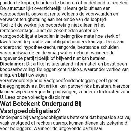
panden te kopen, huurders te beheren of onderhoud te regelen.
De structuur lijkt overzichtelijk: u leent geld uit aan een
vastgoedpartij, ontvangt rente volgens de voorwaarden en
verwacht terugbetaling aan het einde van de looptijd.
Toch zit de werkelijke beoordeling niet alleen in het
rentepercentage. Juist de zekerheden achter de
vastgoedobligatie bepalen in belangrijke mate hoe sterk of
kwetsbaar de positie van obligatiehouders kan zijn. Denk aan
onderpand, hypotheekrecht, rangorde, bestaande schulden,
vastgoedwaarde en de vraag wat er gebeurt wanneer de
uitgevende partij tijdelijk of blijvend niet kan betalen.
Disclaimer:
Dit artikel is uitsluitend informatief en bevat geen
koopaanbeveling. Beleggen kent risico’s, waaronder verlies van
inleg, en blijft uw eigen
verantwoordelijkheid Vastgoedfondsbeleggen geeft geen
beleggingsadvies. Dit artikel kan partnerlinks bevatten; hiervoor
kunnen wij een vergoeding ontvangen, zonder extra kosten voor
U. Lees onze volledige disclaimer.
Wat Betekent Onderpand Bij
Vastgoedobligaties?
Onderpand bij vastgoedobligaties betekent dat bepaalde activa,
vaak vastgoed of rechten daarop, kunnen dienen als zekerheid
voor beleggers. Wanneer de uitgevende partij haar