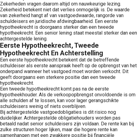
Zekerheden vragen daarom altijd om nauwkeurige lezing.
Zekerheid betekent niet dat verlies onmogelijk is. De waarde
van zekerheid hangt af van vastgoedwaarde, rangorde van
schuldeisers en juridische afdwingbaarheid. Een eerste
hypotheekrecht is doorgaans sterker dan een tweede
hypotheekrecht. Een senior lening staat meestal sterker dan een
achtergestelde lening.
Eerste Hypotheekrecht, Tweede
Hypotheekrecht En Achterstelling
Een eerste hypotheekrecht betekent dat de betreffende
schuldeiser als eerste aanspraak heeft op de opbrengst van het
onderpand wanneer het vastgoed moet worden verkocht. Dit
geeft doorgaans een sterkere positie dan een tweede
hypotheekrecht.
Een tweede hypotheekrecht komt pas na de eerste
hypotheekhouder. Als de verkoopopbrengst onvoldoende is om
alle schulden af te lossen, kan voor lager gerangschikte
schuldeisers weinig of niets overblijven.
Bij achtergestelde vastgoedobligaties is dit risico nog
duidelijker. Achtergestelde obligatiehouders worden pas
betaald nadat senior schuldeisers zijn voldaan. De rente kan bij
zulke structuren hoger lijken, maar die hogere rente kan
samenhangen met een zwakkere positie bij financiële