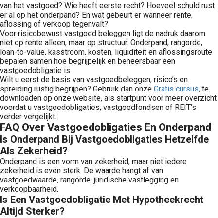
van het vastgoed? Wie heeft eerste recht? Hoeveel schuld rust
er al op het onderpand? En wat gebeurt er wanneer rente,
aflossing of verkoop tegenvalt?
Voor risicobewust vastgoed beleggen ligt de nadruk daarom
niet op rente alleen, maar op structuur. Onderpand, rangorde,
loan-to-value, kasstroom, kosten, liquiditeit en aflossingsroute
bepalen samen hoe begrijpelijk en beheersbaar een
vastgoedobligatie is.
Wilt u eerst de basis van vastgoedbeleggen, risico’s en
spreiding rustig begrijpen? Gebruik dan onze
Gratis cursus
, te
downloaden op onze website, als startpunt voor meer overzicht
voordat u vastgoedobligaties, vastgoedfondsen of REIT’s
verder vergelijkt.
FAQ Over Vastgoedobligaties En Onderpand
Is Onderpand Bij Vastgoedobligaties Hetzelfde
Als Zekerheid?
Onderpand is een vorm van zekerheid, maar niet iedere
zekerheid is even sterk. De waarde hangt af van
vastgoedwaarde, rangorde, juridische vastlegging en
verkoopbaarheid.
Is Een Vastgoedobligatie Met Hypotheekrecht
Altijd Sterker?