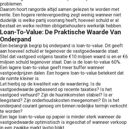
problemen.
Daarom hoort rangorde altijd samen gelezen te worden met
rente. Een hogere rentevergoeding zegt weinig wanneer niet
duidelijk is welke partij voorrang heeft, hoeveel schuld er al
bestaat en welke rechten obligatiehouders werkelijk hebben.
Loan-To-Value: De Praktische Waarde Van
Onderpand
Een belangrijk begrip bij onderpand is loan-to-value. Dit geeft
aan hoeveel schuld er tegenover de vastgoedwaarde staat.
Stel dat vastgoed volgens taxatie €10 miljoen waard is en er €6
miljoen schuld tegenover staat. Dan is de loan-to-value 60%.
Een lagere loan-to-value geeft meer buffer wanneer
vastgoedprijzen dalen. Een hogere loan-to-value betekent dat
de ruimte kleiner is.
Let hierbij op de kwaliteit van de waardering. Is de
vastgoedwaarde gebaseerd op recente taxaties? Is het
vastgoed verhuurd? Zijn de huurinkomsten stabiel? Is er
leegstand? Zijn onderhoudskosten meegenomen? En is het
onderpand courant genoeg om binnen redelijke termijn verkocht
te worden?
Een lage loan-to-value op papier is minder sterk wanneer de
vastgoedwaarde optimistisch is ingeschat of wanneer verkoop
in een zwakke markt lastig blijkt.