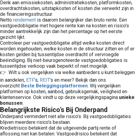
Denk aan emissiekosten, administratiekosten, platformkosten,
overdrachtskosten, uitstapkosten of kosten die verwerkt zijn in
de financieringsstructuur.
Netto
rendement
is daarom belangrijker dan bruto rente. Een
vastgoedobligatie met hogere rente kan na kosten en risico’s
minder aantrekkelijk zijn dan het percentage op het eerste
gezicht lijkt.
Controleer per vastgoedobligatie altijd welke kosten direct
worden ingehouden, welke kosten in de structuur zitten en of er
kosten gelden bij tussentijdse overdracht of vervroegde
beëindiging. Bij niet-beursgenoteerde vastgoedobligaties is
tussentijdse verkoop vaak beperkt of niet mogelijk.
👉 Wilt u ook vergelijken via welke aanbieders u kunt beleggen
in aandelen,
ETF
’s,
REIT
’s en meer? Bekijk dan ons
overzicht
Beste Beleggingsplatformen
. Wij vergelijken
platformen op kosten, aanbod, gebruiksgemak, veiligheid en
klantenservice. Ook vindt u op deze vergelijkingspagina
unieke
bonussen
.
Belangrijkste Risico’s Bij Onderpand
Onderpand vermindert niet alle risico’s. Bij vastgoedobligaties
blijven meerdere risico’s bestaan.
Kredietrisico betekent dat de uitgevende partij rente of
aflossing niet kan betalen. Vastgoedrisico betekent dat