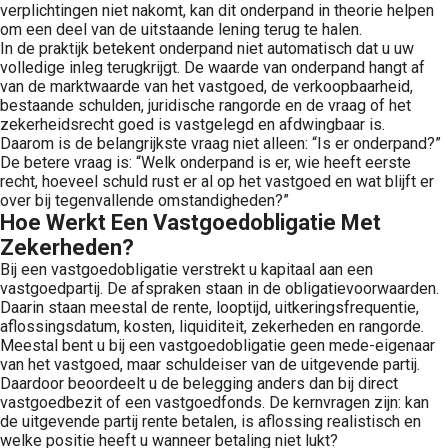
verplichtingen niet nakomt, kan dit onderpand in theorie helpen
om een deel van de uitstaande lening terug te halen.
In de praktijk betekent onderpand niet automatisch dat u uw
volledige inleg terugkrijgt. De waarde van onderpand hangt af
van de marktwaarde van het vastgoed, de verkoopbaarheid,
bestaande schulden, juridische rangorde en de vraag of het
zekerheidsrecht goed is vastgelegd en afdwingbaar is.
Daarom is de belangrijkste vraag niet alleen: “Is er onderpand?”
De betere vraag is: “Welk onderpand is er, wie heeft eerste
recht, hoeveel schuld rust er al op het vastgoed en wat blijft er
over bij tegenvallende omstandigheden?”
Hoe Werkt Een Vastgoedobligatie Met
Zekerheden?
Bij een vastgoedobligatie verstrekt u kapitaal aan een
vastgoedpartij. De afspraken staan in de obligatievoorwaarden.
Daarin staan meestal de rente, looptijd, uitkeringsfrequentie,
aflossingsdatum, kosten, liquiditeit, zekerheden en rangorde.
Meestal bent u bij een vastgoedobligatie geen mede-eigenaar
van het vastgoed, maar schuldeiser van de uitgevende partij.
Daardoor beoordeelt u de belegging anders dan bij direct
vastgoedbezit of een vastgoedfonds. De kernvragen zijn: kan
de uitgevende partij rente betalen, is aflossing realistisch en
welke positie heeft u wanneer betaling niet lukt?