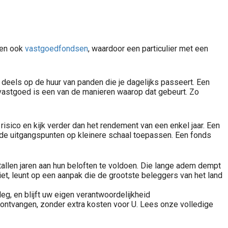
ken ook
vastgoedfondsen
, waardoor een particulier met een
 deels op de huur van panden die je dagelijks passeert. Een
 vastgoed is een van de manieren waarop dat gebeurt. Zo
0+ beste vastgoedfonds in Nederland. Beleggen in onroerend goed met betrouwbare fondsen voor dividend en rendement >>
risico en kijk verder dan het rendement van een enkel jaar. Een
fde uitgangspunten op kleinere schaal toepassen. Een fonds
tallen jaren aan hun beloften te voldoen. Die lange adem dempt
hiet, leunt op een aanpak die de grootste beleggers van het land
leg, en blijft uw eigen verantwoordelijkheid
 ontvangen, zonder extra kosten voor U. Lees onze volledige