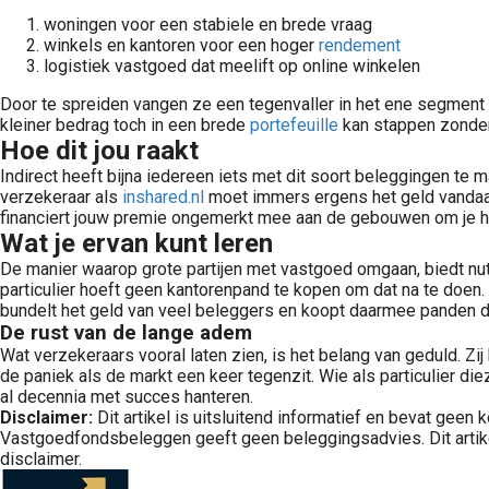
woningen voor een stabiele en brede vraag
winkels en kantoren voor een hoger
rendement
logistiek vastgoed dat meelift op online winkelen
Door te spreiden vangen ze een tegenvaller in het ene segment 
Een beleggingsportefeuille samenstellen is voor vastgoedbeleggers geen detail, maar de basis van een rustige en gestructureerde manier van beleggen. Wie vermogen wil opbouwen met focus op stabiele uitkeringen,.
kleiner bedrag toch in een brede
portefeuille
kan stappen zonder
Hoe dit jou raakt
Indirect heeft bijna iedereen iets met dit soort beleggingen te 
verzekeraar als
inshared.nl
moet immers ergens het geld vandaan 
financiert jouw premie ongemerkt mee aan de gebouwen om je h
Volg gratis onze REIT portefeuille en ontvang elke twee weken een update over beursgenoteerd vastgoed beleggen. Ontdek potentievolle REIT\'s met hoog dividend en rendement.
Voor veel Nederlandse beleggers draait vastgoed beleggen niet om snelle koerswinst, maar om rust, overzicht en periodieke inkomsten. Zeker wanneer u vermogen heeft opgebouwd uit werk, ondernemerschap of eerdere..
Wat je ervan kunt leren
De manier waarop grote partijen met vastgoed omgaan, biedt nutti
particulier hoeft geen kantorenpand te kopen om dat na te doe
bundelt het geld van veel beleggers en koopt daarmee panden d
De rust van de lange adem
Wat verzekeraars vooral laten zien, is het belang van geduld. Zi
Voor veel beleggers is het opbouwen van een pensioen
de paniek als de markt een keer tegenzit. Wie als particulier di
al decennia met succes hanteren.
Disclaimer:
Dit artikel is uitsluitend informatief en bevat geen 
Vastgoedfondsbeleggen geeft geen beleggingsadvies. Dit artikel
disclaimer.