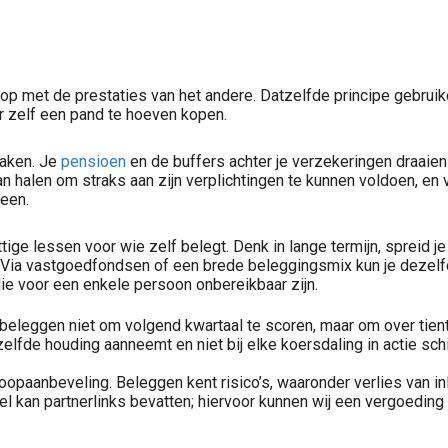
op met de prestaties van het andere. Datzelfde principe gebrui
.
 zelf een pand te hoeven kopen.
maken. Je
pensioen
en de buffers achter je verzekeringen draaien
halen om straks aan zijn verplichtingen te kunnen voldoen, en
Investeren in de beste vastgoedfondsen? Vergelijk 1
een.
ge lessen voor wie zelf belegt. Denk in lange termijn, spreid je 
n. Via vastgoedfondsen of een brede beleggingsmix kun je dezel
ie voor een enkele persoon onbereikbaar zijn.
j beleggen niet om volgend kwartaal te scoren, maar om over tien
portefeuille een belangrijke stap richting financiële rust. Zeker wanneer men de fase van actief werken achter zich laat, groeit de behoefte aan zekerheid,..
ezelfde houding aanneemt en niet bij elke koersdaling in actie sc
koopaanbeveling. Beleggen kent risico’s, waaronder verlies van in
 kan partnerlinks bevatten; hiervoor kunnen wij een vergoeding