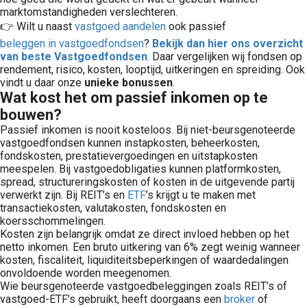
marktomstandigheden verslechteren.
👉 Wilt u naast
vastgoed aandelen
ook passief
beleggen in vastgoedfondsen
?
Bekijk dan hier ons overzicht
van beste Vastgoedfondsen
.
Daar vergelijken wij fondsen op
rendement, risico, kosten, looptijd, uitkeringen en spreiding. Ook
vindt u daar onze
unieke bonussen
.
Wat kost het om passief inkomen op te
bouwen?
Passief inkomen is nooit kosteloos. Bij niet-beursgenoteerde
vastgoedfondsen kunnen instapkosten, beheerkosten,
fondskosten, prestatievergoedingen en uitstapkosten
meespelen. Bij vastgoedobligaties kunnen platformkosten,
spread, structureringskosten of kosten in de uitgevende partij
verwerkt zijn. Bij REIT’s en
ETF
’s krijgt u te maken met
transactiekosten, valutakosten, fondskosten en
koersschommelingen.
Kosten zijn belangrijk omdat ze direct invloed hebben op het
netto inkomen. Een bruto uitkering van 6% zegt weinig wanneer
kosten, fiscaliteit, liquiditeitsbeperkingen of waardedalingen
onvoldoende worden meegenomen.
Wie beursgenoteerde vastgoedbeleggingen zoals REIT’s of
vastgoed-ETF’s gebruikt, heeft doorgaans een
broker
of