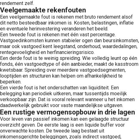
rendement zelf.
Veelgemaakte rekenfouten
Een veelgemaakte fout is rekenen met bruto rendement alsof
dit netto besteedbaar inkomen is. Kosten, belastingen, inflatie
en eventuele herinvestering veranderen het beeld.
Een tweede fout is rekenen met één vast percentage.
Vastgoedinkomsten kunnen stabieler ogen dan beursinkomsten,
maar ook vastgoed kent leegstand, onderhoud, waardedalingen,
rentegevoeligheid en herfinancieringsrisico.
Een derde fout is te weinig spreiding. Wie volledig leunt op één
fonds, één vastgoedtype of één aanbieder, maakt de kasstroom
kwetsbaar. Spreiding over meerdere vastgoedsegmenten,
looptijden en structuren kan helpen om afhankelijkheid te
beperken.
Een vierde fout is het onderschatten van liquiditeit. Een
belegging kan periodiek uitkeren, maar tussentijds moeilijk
verkoopbaar zijn. Dat is vooral relevant wanneer u het inkomen
daadwerkelijk gebruikt voor vaste maandelijkse uitgaven.
Een rustige vermogensopbouw in drie lagen
Voor leven van passief inkomen kan een gelaagde structuur
overzicht geven. De eerste laag is een liquide buffer voor
onverwachte kosten. De tweede laag bestaat uit
inkomensgerichte beleggingen, zoals indirect vastgoed,