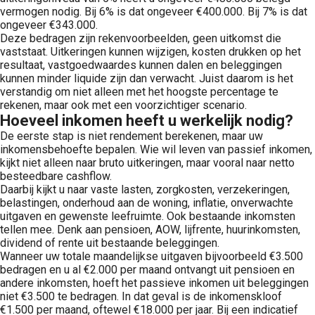
vermogen nodig. Bij 6% is dat ongeveer €400.000. Bij 7% is dat
ongeveer €343.000.
Deze bedragen zijn rekenvoorbeelden, geen uitkomst die
vaststaat. Uitkeringen kunnen wijzigen, kosten drukken op het
resultaat, vastgoedwaardes kunnen dalen en beleggingen
kunnen minder liquide zijn dan verwacht. Juist daarom is het
verstandig om niet alleen met het hoogste percentage te
rekenen, maar ook met een voorzichtiger scenario.
Hoeveel inkomen heeft u werkelijk nodig?
De eerste stap is niet rendement berekenen, maar uw
inkomensbehoefte bepalen. Wie wil leven van passief inkomen,
kijkt niet alleen naar bruto uitkeringen, maar vooral naar netto
besteedbare cashflow.
Daarbij kijkt u naar vaste lasten, zorgkosten, verzekeringen,
belastingen, onderhoud aan de woning, inflatie, onverwachte
uitgaven en gewenste leefruimte. Ook bestaande inkomsten
tellen mee. Denk aan pensioen, AOW, lijfrente, huurinkomsten,
dividend of rente uit bestaande beleggingen.
Wanneer uw totale maandelijkse uitgaven bijvoorbeeld €3.500
bedragen en u al €2.000 per maand ontvangt uit pensioen en
andere inkomsten, hoeft het passieve inkomen uit beleggingen
niet €3.500 te bedragen. In dat geval is de inkomenskloof
€1.500 per maand, oftewel €18.000 per jaar. Bij een indicatief