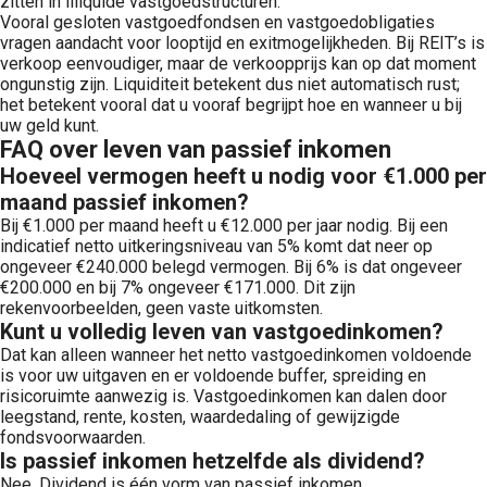
zitten in illiquide vastgoedstructuren.
Vooral gesloten vastgoedfondsen en vastgoedobligaties
vragen aandacht voor looptijd en exitmogelijkheden. Bij REIT’s is
verkoop eenvoudiger, maar de verkoopprijs kan op dat moment
ongunstig zijn. Liquiditeit betekent dus niet automatisch rust;
het betekent vooral dat u vooraf begrijpt hoe en wanneer u bij
uw geld kunt.
FAQ over leven van passief inkomen
Hoeveel vermogen heeft u nodig voor €1.000 per
maand passief inkomen?
Bij €1.000 per maand heeft u €12.000 per jaar nodig. Bij een
indicatief netto uitkeringsniveau van 5% komt dat neer op
ongeveer €240.000 belegd vermogen. Bij 6% is dat ongeveer
€200.000 en bij 7% ongeveer €171.000. Dit zijn
rekenvoorbeelden, geen vaste uitkomsten.
Kunt u volledig leven van vastgoedinkomen?
Dat kan alleen wanneer het netto vastgoedinkomen voldoende
is voor uw uitgaven en er voldoende buffer, spreiding en
risicoruimte aanwezig is. Vastgoedinkomen kan dalen door
leegstand, rente, kosten, waardedaling of gewijzigde
fondsvoorwaarden.
Is passief inkomen hetzelfde als dividend?
Nee. Dividend is één vorm van passief inkomen.