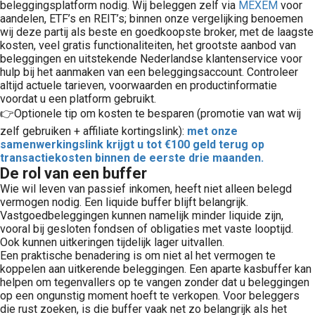
beleggingsplatform nodig. Wij beleggen zelf via
MEXEM
voor
aandelen, ETF’s en REIT’s; binnen onze vergelijking benoemen
wij deze partij als beste en goedkoopste broker, met de laagste
kosten, veel gratis functionaliteiten, het grootste aanbod van
beleggingen en uitstekende Nederlandse klantenservice voor
hulp bij het aanmaken van een beleggingsaccount. Controleer
altijd actuele tarieven, voorwaarden en productinformatie
voordat u een platform gebruikt.
👉Optionele tip om kosten te besparen (promotie van wat wij
zelf gebruiken + affiliate kortingslink):
met onze
samenwerkingslink krijgt u tot €100 geld terug op
transactiekosten binnen de eerste drie maanden.
De rol van een buffer
Wie wil leven van passief inkomen, heeft niet alleen belegd
vermogen nodig. Een liquide buffer blijft belangrijk.
Vastgoedbeleggingen kunnen namelijk minder liquide zijn,
vooral bij gesloten fondsen of obligaties met vaste looptijd.
Ook kunnen uitkeringen tijdelijk lager uitvallen.
Een praktische benadering is om niet al het vermogen te
koppelen aan uitkerende beleggingen. Een aparte kasbuffer kan
helpen om tegenvallers op te vangen zonder dat u beleggingen
op een ongunstig moment hoeft te verkopen. Voor beleggers
die rust zoeken, is die buffer vaak net zo belangrijk als het