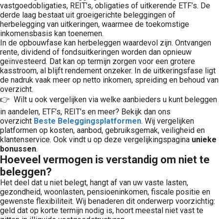
vastgoedobligaties, REIT’s, obligaties of uitkerende ETF’s. De
derde laag bestaat uit groeigerichte beleggingen of
herbelegging van uitkeringen, waarmee de toekomstige
inkomensbasis kan toenemen.
In de opbouwfase kan herbeleggen waardevol zijn. Ontvangen
rente, dividend of fondsuitkeringen worden dan opnieuw
geïnvesteerd. Dat kan op termijn zorgen voor een grotere
kasstroom, al blijft rendement onzeker. In de uitkeringsfase ligt
de nadruk vaak meer op netto inkomen, spreiding en behoud van
overzicht.
👉 Wilt u ook vergelijken via welke aanbieders u kunt beleggen
in aandelen, ETF’s, REIT’s en meer? Bekijk dan ons
overzicht
Beste Beleggingsplatformen
. Wij vergelijken
platformen op kosten, aanbod, gebruiksgemak, veiligheid en
klantenservice. Ook vindt u op deze vergelijkingspagina
unieke
bonussen
.
Hoeveel vermogen is verstandig om niet te
beleggen?
Het deel dat u niet belegt, hangt af van uw vaste lasten,
gezondheid, woonlasten, pensioeninkomen, fiscale positie en
gewenste flexibiliteit. Wij benaderen dit onderwerp voorzichtig:
geld dat op korte termijn nodig is, hoort meestal niet vast te