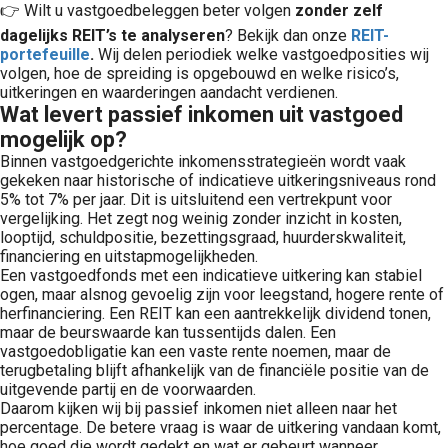
👉 Wilt u vastgoedbeleggen beter volgen
zonder zelf
dagelijks REIT’s te analyseren
? Bekijk dan onze
REIT-
portefeuille
.
Wij delen periodiek welke vastgoedposities wij
volgen, hoe de spreiding is opgebouwd en welke risico’s,
uitkeringen en waarderingen aandacht verdienen.
Wat levert passief inkomen uit vastgoed
mogelijk op?
Binnen vastgoedgerichte inkomensstrategieën wordt vaak
gekeken naar historische of indicatieve uitkeringsniveaus rond
5% tot 7% per jaar. Dit is uitsluitend een vertrekpunt voor
vergelijking. Het zegt nog weinig zonder inzicht in kosten,
looptijd, schuldpositie, bezettingsgraad, huurderskwaliteit,
financiering en uitstapmogelijkheden.
Een vastgoedfonds met een indicatieve uitkering kan stabiel
ogen, maar alsnog gevoelig zijn voor leegstand, hogere rente of
herfinanciering. Een REIT kan een aantrekkelijk dividend tonen,
maar de beurswaarde kan tussentijds dalen. Een
vastgoedobligatie kan een vaste rente noemen, maar de
terugbetaling blijft afhankelijk van de financiële positie van de
uitgevende partij en de voorwaarden.
Daarom kijken wij bij passief inkomen niet alleen naar het
percentage. De betere vraag is waar de uitkering vandaan komt,
hoe goed die wordt gedekt en wat er gebeurt wanneer