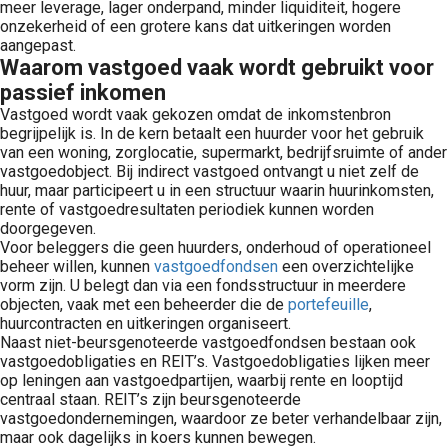
meer leverage, lager onderpand, minder liquiditeit, hogere
onzekerheid of een grotere kans dat uitkeringen worden
aangepast.
Waarom vastgoed vaak wordt gebruikt voor
passief inkomen
Vastgoed wordt vaak gekozen omdat de inkomstenbron
begrijpelijk is. In de kern betaalt een huurder voor het gebruik
van een woning, zorglocatie, supermarkt, bedrijfsruimte of ander
vastgoedobject. Bij indirect vastgoed ontvangt u niet zelf de
huur, maar participeert u in een structuur waarin huurinkomsten,
rente of vastgoedresultaten periodiek kunnen worden
doorgegeven.
Voor beleggers die geen huurders, onderhoud of operationeel
beheer willen, kunnen
vastgoedfondsen
een overzichtelijke
vorm zijn. U belegt dan via een fondsstructuur in meerdere
objecten, vaak met een beheerder die de
portefeuille
,
huurcontracten en uitkeringen organiseert.
Naast niet-beursgenoteerde vastgoedfondsen bestaan ook
vastgoedobligaties en REIT’s. Vastgoedobligaties lijken meer
op leningen aan vastgoedpartijen, waarbij rente en looptijd
centraal staan. REIT’s zijn beursgenoteerde
vastgoedondernemingen, waardoor ze beter verhandelbaar zijn,
maar ook dagelijks in koers kunnen bewegen.