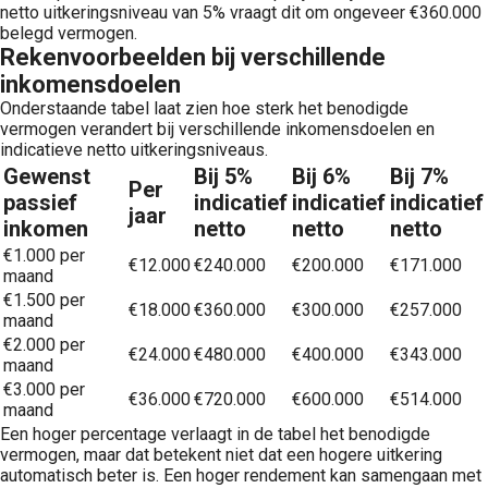
netto uitkeringsniveau van 5% vraagt dit om ongeveer €360.000
belegd vermogen.
Rekenvoorbeelden bij verschillende
inkomensdoelen
Onderstaande tabel laat zien hoe sterk het benodigde
vermogen verandert bij verschillende inkomensdoelen en
indicatieve netto uitkeringsniveaus.
Gewenst
Bij 5%
Bij 6%
Bij 7%
Per
passief
indicatief
indicatief
indicatief
jaar
inkomen
netto
netto
netto
€1.000 per
€12.000
€240.000
€200.000
€171.000
maand
€1.500 per
€18.000
€360.000
€300.000
€257.000
maand
€2.000 per
€24.000
€480.000
€400.000
€343.000
maand
€3.000 per
€36.000
€720.000
€600.000
€514.000
maand
Een hoger percentage verlaagt in de tabel het benodigde
vermogen, maar dat betekent niet dat een hogere uitkering
automatisch beter is. Een hoger rendement kan samengaan met