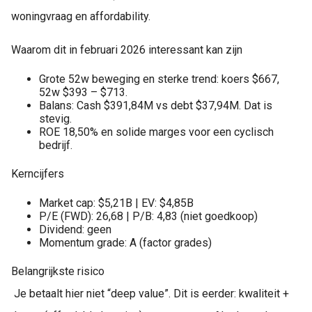
woningvraag en affordability.
Waarom dit in februari 2026 interessant kan zijn
Grote 52w beweging en sterke trend: koers $667,
52w $393 – $713.
Balans: Cash $391,84M vs debt $37,94M. Dat is
stevig.
ROE 18,50% en solide marges voor een cyclisch
bedrijf.
Kerncijfers
Market cap: $5,21B | EV: $4,85B
P/E (FWD): 26,68 | P/B: 4,83 (niet goedkoop)
Dividend: geen
Momentum grade: A (factor grades)
Belangrijkste risico
Je betaalt hier niet “deep value”. Dit is eerder: kwaliteit +