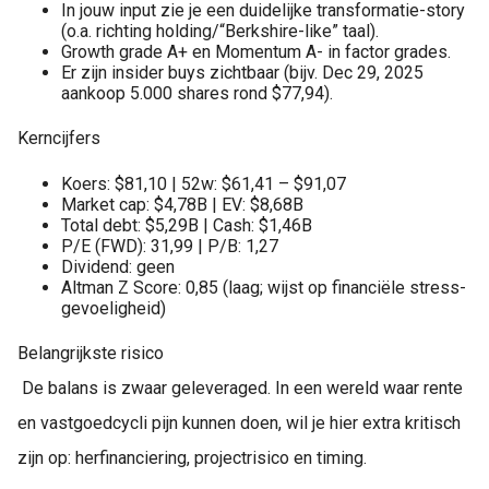
In jouw input zie je een duidelijke transformatie-story
(o.a. richting holding/“Berkshire-like” taal).
Growth grade A+ en Momentum A- in factor grades.
Er zijn insider buys zichtbaar (bijv. Dec 29, 2025
aankoop 5.000 shares rond $77,94).
Kerncijfers
Koers: $81,10 | 52w: $61,41 – $91,07
Market cap: $4,78B | EV: $8,68B
Total debt: $5,29B | Cash: $1,46B
P/E (FWD): 31,99 | P/B: 1,27
Dividend: geen
Altman Z Score: 0,85 (laag; wijst op financiële stress-
gevoeligheid)
Belangrijkste risico
De balans is zwaar geleveraged. In een wereld waar rente
en vastgoedcycli pijn kunnen doen, wil je hier extra kritisch
zijn op: herfinanciering, projectrisico en timing.