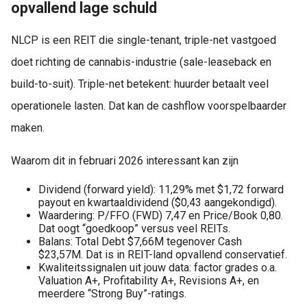
opvallend lage schuld
NLCP is een REIT die single-tenant, triple-net vastgoed
doet richting de cannabis-industrie (sale-leaseback en
build-to-suit). Triple-net betekent: huurder betaalt veel
operationele lasten. Dat kan de cashflow voorspelbaarder
maken.
Waarom dit in februari 2026 interessant kan zijn
Dividend (forward yield): 11,29% met $1,72 forward
payout en kwartaaldividend ($0,43 aangekondigd).
Waardering: P/FFO (FWD) 7,47 en Price/Book 0,80.
Dat oogt “goedkoop” versus veel REITs.
Balans: Total Debt $7,66M tegenover Cash
$23,57M. Dat is in REIT-land opvallend conservatief.
Kwaliteitssignalen uit jouw data: factor grades o.a.
Valuation A+, Profitability A+, Revisions A+, en
meerdere “Strong Buy”-ratings.