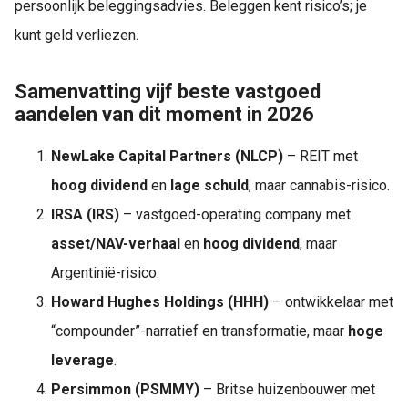
persoonlijk beleggingsadvies. Beleggen kent risico’s; je
kunt geld verliezen.
Samenvatting vijf beste vastgoed
aandelen van dit moment in 2026
NewLake Capital Partners (NLCP)
– REIT met
hoog dividend
en
lage schuld
, maar cannabis-risico.
IRSA (IRS)
– vastgoed-operating company met
asset/NAV-verhaal
en
hoog dividend
, maar
Argentinië-risico.
Howard Hughes Holdings (HHH)
– ontwikkelaar met
“compounder”-narratief en transformatie, maar
hoge
leverage
.
Persimmon (PSMMY)
– Britse huizenbouwer met