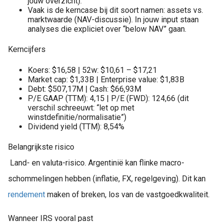
jouw overzicht).
Vaak is de kerncase bij dit soort namen: assets vs.
marktwaarde (NAV-discussie). In jouw input staan
analyses die expliciet over “below NAV” gaan.
Kerncijfers
Koers: $16,58 | 52w: $10,61 – $17,21
Market cap: $1,33B | Enterprise value: $1,83B
Debt: $507,17M | Cash: $66,93M
P/E GAAP (TTM): 4,15 | P/E (FWD): 124,66 (dit
verschil schreeuwt: “let op met
winstdefinitie/normalisatie”)
Dividend yield (TTM): 8,54%
Belangrijkste risico
Land- en valuta-risico. Argentinië kan flinke macro-
schommelingen hebben (inflatie, FX, regelgeving). Dit kan
rendement
maken of breken, los van de vastgoedkwaliteit.
Wanneer IRS vooral past