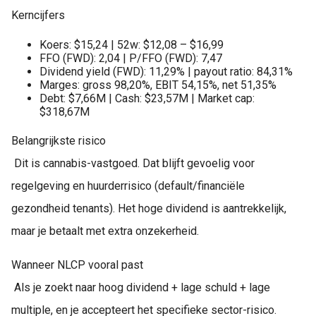
Kerncijfers
Koers: $15,24 | 52w: $12,08 – $16,99
FFO (FWD): 2,04 | P/FFO (FWD): 7,47
Dividend yield (FWD): 11,29% | payout ratio: 84,31%
Marges: gross 98,20%, EBIT 54,15%, net 51,35%
Debt: $7,66M | Cash: $23,57M | Market cap:
$318,67M
Belangrijkste risico
Dit is cannabis-vastgoed. Dat blijft gevoelig voor
regelgeving en huurderrisico (default/financiële
gezondheid tenants). Het hoge dividend is aantrekkelijk,
maar je betaalt met extra onzekerheid.
Wanneer NLCP vooral past
Als je zoekt naar hoog dividend + lage schuld + lage
multiple, en je accepteert het specifieke sector-risico.