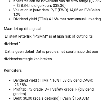
Koers zit aan de bovenkant van de 52w range ($27,82
– $38,84, huidige koers $38,36).
Valuation in jouw data: P/E (FWD) 14,05 en EV/Sales
1,29.
Dividend yield (TTM) 4,16% met semiannual uitkering.
Maar: let op dit signaal
Er staat letterlijk: “PSMMY is at high risk of cutting its
dividend.”
Dat is geen detail. Dat is precies het soort risico dat een
dividendstrategie kan breken.
Kerncijfers
Dividend yield (TTM): 4,16% | 5y dividend CAGR:
-23,38%
Profitability grade: D+ | Safety grade: F (dividend
grades)
Debt: $0,00 (zoals getoond) | Cash: $168,83M