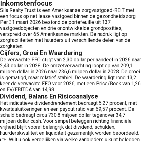
Inkomstenfocus
Sila Realty Trust is een Amerikaanse zorgvastgoed-REIT met
een focus op net lease vastgoed binnen de gezondheidszorg.
Per 31 maart 2026 bestond de portefeuille uit 137
vastgoedobjecten en drie onontwikkelde grondposities,
verspreid over 65 Amerikaanse markten. De nadruk ligt op
zorgfaciliteiten met huurders uit verschillende delen van de
zorgketen.
Cijfers, Groei En Waardering
De verwachte FFO stijgt van 2,30 dollar per aandeel in 2026 naar
2,43 dollar in 2028. De omzetverwachting loopt op van 209,1
miljoen dollar in 2026 naar 236,6 miljoen dollar in 2028. De groei
is gematigd, maar relatief stabiel. De waardering ligt rond 13,2
keer de verwachte FFO voor 2026, met een Price/Book van 1,26
en EV/EBITDA van 14,98.
Dividend, Balans En Risicoanalyse
Het indicatieve dividendrendement bedraagt 5,27 procent, met
kwartaaluitkeringen en een payout ratio van 69,57 procent. De
schuld bedraagt circa 730,8 miljoen dollar tegenover 34,7
miljoen dollar cash. Voor simpel beleggen richting financiële
vrijheid blijft vooral belangrijk dat dividend, schulden,
huurderskwaliteit en liquiditeit gezamenlijk worden beoordeeld.
👉 Wilt u ook vergelijken via welke aanbieders u kunt beleggen