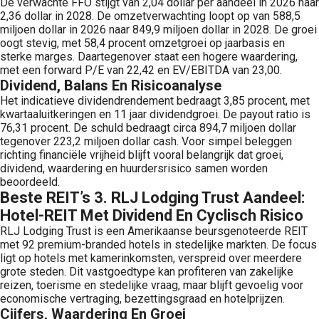
De verwachte FFO stijgt van 2,04 dollar per aandeel in 2026 naar
2,36 dollar in 2028. De omzetverwachting loopt op van 588,5
miljoen dollar in 2026 naar 849,9 miljoen dollar in 2028. De groei
oogt stevig, met 58,4 procent omzetgroei op jaarbasis en
sterke marges. Daartegenover staat een hogere waardering,
met een forward P/E van 22,42 en EV/EBITDA van 23,00.
Dividend, Balans En Risicoanalyse
Het indicatieve dividendrendement bedraagt 3,85 procent, met
kwartaaluitkeringen en 11 jaar dividendgroei. De payout ratio is
76,31 procent. De schuld bedraagt circa 894,7 miljoen dollar
tegenover 223,2 miljoen dollar cash. Voor simpel beleggen
richting financiële vrijheid blijft vooral belangrijk dat groei,
dividend, waardering en huurdersrisico samen worden
beoordeeld.
Beste REIT’s 3. RLJ Lodging Trust Aandeel:
Hotel-REIT Met Dividend En Cyclisch Risico
RLJ Lodging Trust is een Amerikaanse beursgenoteerde REIT
met 92 premium-branded hotels in stedelijke markten. De focus
ligt op hotels met kamerinkomsten, verspreid over meerdere
grote steden. Dit vastgoedtype kan profiteren van zakelijke
reizen, toerisme en stedelijke vraag, maar blijft gevoelig voor
economische vertraging, bezettingsgraad en hotelprijzen.
Cijfers, Waardering En Groei