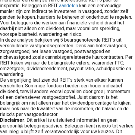
inspiratie. Beleggen in REIT
aandelen
kan een eenvoudige
manier zijn om indirect te investeren in vastgoed, zonder zelf
panden te kopen, huurders te beheren of onderhoud te regelen.
Voor beleggers die werken aan financiële vrijheid draait het
daarbij niet alleen om dividend, maar vooral om spreiding,
voorspelbaarheid, waardering en risico.
In deze analyse bekijken wij 5 beursgenoteerde REIT’s uit
verschillende vastgoedsegmenten. Denk aan hotelvastgoed,
zorgvastgoed, net lease vastgoed, postvastgoed en
nichevastgoed zoals cannabisgerelateerde huurcontracten. Per
REIT kijken wij naar de belangrijkste cijfers, waaronder FFO,
omzetgroei, dividendrendement, payout ratio, schuldpositie en
waardering.
De vergelijking laat zien dat REIT’s sterk van elkaar kunnen
verschillen. Sommige fondsen bieden een hoger indicatief
dividend, terwijl andere vooral opvallen door groei, momentum
of een defensiever vastgoedprofiel. Juist daarom is het
belangrijk om niet alleen naar het dividendpercentage te kijken,
maar ook naar de kwaliteit van de inkomsten, de balans en de
risico’s per vastgoedsector.
Disclaimer
: Dit artikel is uitsluitend informatief en geen
persoonlijk beleggingsadvies. Beleggen kent risico’s tot verlies
van inleg. u blijft zelf verantwoordelijk voor uw keuzes. Dit