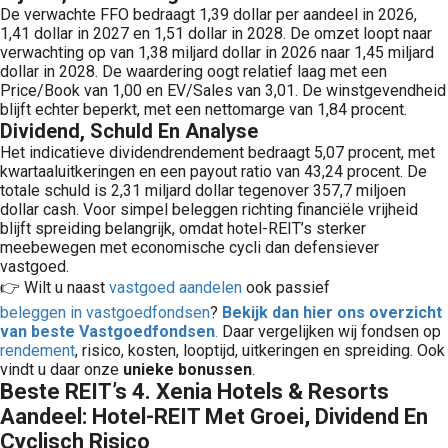
De verwachte FFO bedraagt 1,39 dollar per aandeel in 2026,
1,41 dollar in 2027 en 1,51 dollar in 2028. De omzet loopt naar
verwachting op van 1,38 miljard dollar in 2026 naar 1,45 miljard
dollar in 2028. De waardering oogt relatief laag met een
Price/Book van 1,00 en EV/Sales van 3,01. De winstgevendheid
blijft echter beperkt, met een nettomarge van 1,84 procent.
Dividend, Schuld En Analyse
Het indicatieve dividendrendement bedraagt 5,07 procent, met
kwartaaluitkeringen en een payout ratio van 43,24 procent. De
totale schuld is 2,31 miljard dollar tegenover 357,7 miljoen
dollar cash. Voor simpel beleggen richting financiële vrijheid
blijft spreiding belangrijk, omdat hotel-REIT’s sterker
meebewegen met economische cycli dan defensiever
vastgoed.
👉 Wilt u naast
vastgoed aandelen
ook passief
beleggen in vastgoedfondsen
?
Bekijk dan hier ons overzicht
van beste Vastgoedfondsen
.
Daar vergelijken wij fondsen op
rendement
, risico, kosten, looptijd, uitkeringen en spreiding. Ook
vindt u daar onze
unieke bonussen
.
Beste REIT’s 4. Xenia Hotels & Resorts
Aandeel: Hotel-REIT Met Groei, Dividend En
Cyclisch Risico