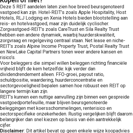
Kopen of niet?
Deze 5 REIT aandelen laten zien hoe breed beursgenoteerd
vastgoed kan zijn. Hotel-REIT’s zoals Apple Hospitality, Host
Hotels, RLJ Lodging en Xenia Hotels bieden blootstelling aan
reis- en hotelvastgoed, maar zijn duidelijk cyclischer.
Zorgvastgoed-REIT’s zoals CareTrust en Sila Realty Trust
hebben een andere dynamiek, waarbij huurderskwaliteit,
zorgvraag en regelgeving centraal staan. Net lease en niche-
REIT’s zoals Alpine Income Property Trust, Postal Realty Trust
en NewLake Capital Partners tonen weer andere kansen en
risico’s.
Voor beleggers die simpel willen beleggen richting financiële
vrijheid blijft de kern hetzelfde: kijk verder dan
dividendrendement alleen. FFO-groei, payout ratio,
schuldpositie, waardering, huurderconcentratie en
sectorgevoeligheid bepalen samen hoe robuust een REIT op
langere termijn kan zijn.
REIT’s kunnen een nuttige aanvulling zijn binnen een gespreide
vastgoedportefeuille, maar blijven beursgenoteerde
beleggingen met koersschommelingen, renterisico en
sectorspecifieke onzekerheden. Rustig vergelijken blijft daarom
belangrijker dan snel kiezen op basis van één aantrekkelijk
cijfer.
Disclaimer
: Dit artikel bevat op geen enkele wijze koopadvies