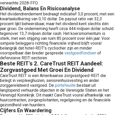
verwachte 2028-FFO.
Dividend, Balans En Risicoanalyse
Het dividendrendement bedraagt indicatief 3,0 procent, met een
kwartaaluitkering van 0,10 dollar. De payout ratio van 32,3
procent lijkt beheersbaar, maar het dividend kent slechts één
jaar groei. De onderneming heeft circa 444 miljoen dollar schuld
tegenover 13,7 miljoen dollar cash. Het koersmomentum is
sterk, met een stijging van ruim 85 procent over één jaar. Voor
simpele beleggers richting financiële vrijheid blijft vooral
belangrijk dat hotel-REIT’s cyclischer zijn en minder
voorspelbaar dan breder gespreide
vastgoedfondsen
of
defensieve REIT-sectoren.
Beste REIT’s 2. CareTrust REIT Aandeel:
Zorgvastgoed Met Groei En Dividend
CareTrust REIT is een Amerikaanse zorgvastgoed-REIT die
belegt in verpleeghuizen, seniorenhuisvesting en ander
zorggerelateerd vastgoed. De
portefeuille
bestaat uit
langlopend verhuurde objecten in de Verenigde Staten en het
Verenigd Koninkrijk. Dit maakt CareTrust vooral afhankelijk van
huurcontracten, zorgexploitanten, regelgeving en de financiële
gezondheid van huurders.
Cijfers En Waardering