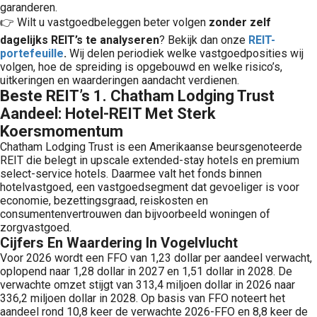
garanderen.
👉 Wilt u vastgoedbeleggen beter volgen
zonder zelf
dagelijks REIT’s te analyseren
? Bekijk dan onze
REIT-
portefeuille
.
Wij delen periodiek welke vastgoedposities wij
volgen, hoe de spreiding is opgebouwd en welke risico’s,
uitkeringen en waarderingen aandacht verdienen.
Beste REIT’s 1. Chatham Lodging Trust
Aandeel: Hotel-REIT Met Sterk
Koersmomentum
Chatham Lodging Trust is een Amerikaanse beursgenoteerde
REIT die belegt in upscale extended-stay hotels en premium
select-service hotels. Daarmee valt het fonds binnen
hotelvastgoed, een vastgoedsegment dat gevoeliger is voor
economie, bezettingsgraad, reiskosten en
consumentenvertrouwen dan bijvoorbeeld woningen of
zorgvastgoed.
Cijfers En Waardering In Vogelvlucht
Voor 2026 wordt een FFO van 1,23 dollar per aandeel verwacht,
oplopend naar 1,28 dollar in 2027 en 1,51 dollar in 2028. De
verwachte omzet stijgt van 313,4 miljoen dollar in 2026 naar
336,2 miljoen dollar in 2028. Op basis van FFO noteert het
aandeel rond 10,8 keer de verwachte 2026-FFO en 8,8 keer de