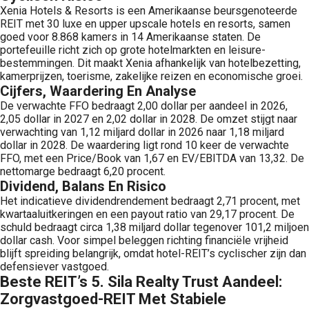
Xenia Hotels & Resorts is een Amerikaanse beursgenoteerde
REIT met 30 luxe en upper upscale hotels en resorts, samen
goed voor 8.868 kamers in 14 Amerikaanse staten. De
portefeuille richt zich op grote hotelmarkten en leisure-
bestemmingen. Dit maakt Xenia afhankelijk van hotelbezetting,
kamerprijzen, toerisme, zakelijke reizen en economische groei.
Cijfers, Waardering En Analyse
De verwachte FFO bedraagt 2,00 dollar per aandeel in 2026,
2,05 dollar in 2027 en 2,02 dollar in 2028. De omzet stijgt naar
verwachting van 1,12 miljard dollar in 2026 naar 1,18 miljard
dollar in 2028. De waardering ligt rond 10 keer de verwachte
FFO, met een Price/Book van 1,67 en EV/EBITDA van 13,32. De
nettomarge bedraagt 6,20 procent.
Dividend, Balans En Risico
Het indicatieve dividendrendement bedraagt 2,71 procent, met
kwartaaluitkeringen en een payout ratio van 29,17 procent. De
schuld bedraagt circa 1,38 miljard dollar tegenover 101,2 miljoen
dollar cash. Voor simpel beleggen richting financiële vrijheid
blijft spreiding belangrijk, omdat hotel-REIT’s cyclischer zijn dan
defensiever vastgoed.
Beste REIT’s 5. Sila Realty Trust Aandeel:
Zorgvastgoed-REIT Met Stabiele