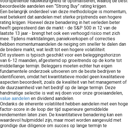
voorspellende nauwkeurigheid te optimaliseren, waarbij de best
beoordeelde aandelen een “Strong Buy” rating krijgen.
Een belangrijk onderdeel van deze methodologie is momentum,
wat betekent dat aandelen met sterke prijstrends een hogere
rating krijgen. Hoewel deze benadering in het verleden beter
heeft gepresteerd dan de markt - de S&P 500 in 12 van de
laatste 13 jaar - brengt het ook een verhoogd risico met zich
mee. Tijdens marktdalingen, paniekverkopen of correcties
hebben momentumaandelen de neiging om sneller te dalen dan
de bredere markt, wat leidt tot een hogere volatiliteit.
Dit systeem is typisch geschikt voor een beleggingshorizon
van 6-12 maanden, afgestemd op groeitrends op de korte tot
middellange termijn. Beleggers moeten echter hun eigen
fundamentele onderzoek uitvoeren om de beste bedrijven te
identificeren, omdat het kwantitatieve model geen kwalitatieve
aspecten beoordeelt, zoals de kwaliteit van het management of
de duurzaamheid van het bedrijf op de lange termijn. Deze
handmatige selectie is wat wij doen voor onze groeiaandelen,
value aandelen
en dividend aandelen.
Ondanks de inherente volatiliteit hebben aandelen met een hoge
factor-score in de loop der tijd superieure gemiddelde
rendementen laten zien. De kwantitatieve benadering kan een
waardevol hulpmiddel zijn, maar moet worden aangevuld met
grondige due diligence om succes op lange termijn te