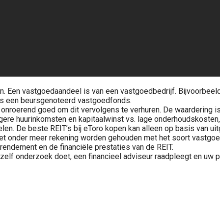
n. Een vastgoedaandeel is van een vastgoedbedrijf. Bijvoorbeel
t is een beursgenoteerd vastgoedfonds.
n onroerend goed om dit vervolgens te verhuren. De waardering is
ere huurinkomsten en kapitaalwinst vs. lage onderhoudskosten, j
en. De beste REIT’s bij eToro kopen kan alleen op basis van ui
t onder meer rekening worden gehouden met het soort vastgoed 
endement en de financiële prestaties van de REIT.
 zelf onderzoek doet, een financieel adviseur raadpleegt en uw p