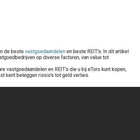
 in de beste
vastgoedaandelen
en beste REIT’s. In dit artikel
tgoedbedrijven op diverse factoren, van value tot
re vastgoedaandelen en REIT’s die u bij eToro kunt kopen,
 kent beleggen risico’s tot geld verlies.
Vastgoed aandelen kopen? Lees wat vastgoed aandelen zijn, hoe U ze koopt, waar U op let bij kosten, dividend, waardering, risico’s en platformkeuze.