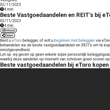
02/11/2023
4 min
Beste Vastgoedaandelen en REIT’s bij e
02/11/2023
4 min
Inhoud
Delen
Bent u
eToro
belegger, of wilt u
beginnen met beleggen
via eTor
behandelen we de beste vastgoedaandelen en REIT’s om te kope
winstgevendheid.
Let op: wij geven op geen enkele wijze persoonlijk beleggingsa
waarbij deze aandelen op moment van schrijven goed scoren op di
Gratis cursus beginnen met beleggen: 4 weken, korte video’s, direct toepasbaar. Basis in aandelen, ETF’s, vastgoed. Ontwikkeld met 15+ jaar beleggingservaring. Start nu.
Beste vastgoedaandelen bij eToro kopen