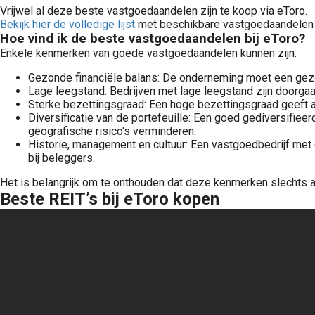
Vrijwel al deze beste vastgoedaandelen zijn te koop via eToro.
Bekijk hier de volledige lijst
met beschikbare vastgoedaandelen 
Hoe vind ik de beste vastgoedaandelen bij eToro?
Enkele kenmerken van goede vastgoedaandelen kunnen zijn:
Gezonde financiële balans: De onderneming moet een gezo
Lage leegstand: Bedrijven met lage leegstand zijn doorga
Ontdek de beste beleggingsplatformen van Nederland. Vergelijk beste brokers voor aandelen, ETF\'s en obligaties. Ontdek TOP fondsen als DEGIRO, Bitvavo, Bridgefund, en meer.
Sterke bezettingsgraad: Een hoge bezettingsgraad geeft aan
Diversificatie van de portefeuille: Een goed gediversifiee
geografische risico's verminderen.
Historie, management en cultuur: Een vastgoedbedrijf met
bij beleggers.
Het is belangrijk om te onthouden dat deze kenmerken slechts al
Beste REIT’s bij eToro kopen