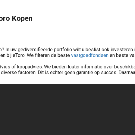
Toro Kopen
o? In uw gediversifieerde portfolio wilt u beslist ook investeren
n bij eToro. We filteren de beste
vastgoedfondsen
en beste vas
dvies of koopadvies. We bieden louter informatie over beschikba
verse factoren. Dit is echter geen garantie op succes. Daarnaast
Investeren in de beste vastgoedfondsen? Vergelijk 10+ beste vastgoedfonds in Nederland. Beleggen in onroerend goed met betrouwbare fondsen voor dividend en rendement >>