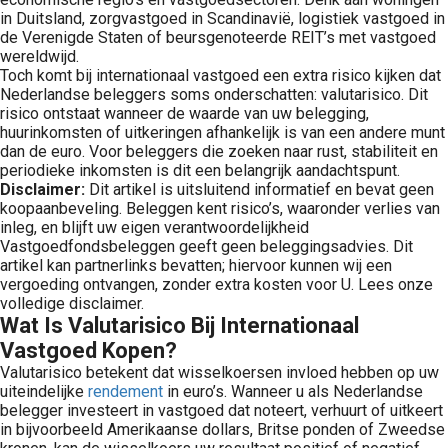
in Duitsland, zorgvastgoed in Scandinavië, logistiek vastgoed in
de Verenigde Staten of beursgenoteerde REIT’s met vastgoed
wereldwijd.
Toch komt bij internationaal vastgoed een extra risico kijken dat
Nederlandse beleggers soms onderschatten: valutarisico. Dit
risico ontstaat wanneer de waarde van uw belegging,
huurinkomsten of uitkeringen afhankelijk is van een andere munt
dan de euro. Voor beleggers die zoeken naar rust, stabiliteit en
periodieke inkomsten is dit een belangrijk aandachtspunt.
Disclaimer:
Dit artikel is uitsluitend informatief en bevat geen
koopaanbeveling. Beleggen kent risico’s, waaronder verlies van
inleg, en blijft uw eigen verantwoordelijkheid
Vastgoedfondsbeleggen geeft geen beleggingsadvies. Dit
artikel kan partnerlinks bevatten; hiervoor kunnen wij een
vergoeding ontvangen, zonder extra kosten voor U. Lees onze
volledige disclaimer.
Wat Is Valutarisico Bij Internationaal
Vastgoed Kopen?
Valutarisico betekent dat wisselkoersen invloed hebben op uw
uiteindelijke
rendement
in euro’s. Wanneer u als Nederlandse
belegger investeert in vastgoed dat noteert, verhuurt of uitkeert
in bijvoorbeeld Amerikaanse dollars, Britse ponden of Zweedse