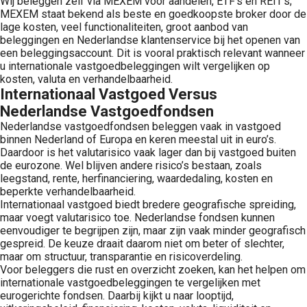
Wij beleggen zelf via MEXEM voor aandelen, ETF’s en REIT’s;
MEXEM staat bekend als beste en goedkoopste broker door de
lage kosten, veel functionaliteiten, groot aanbod van
beleggingen en Nederlandse klantenservice bij het openen van
een beleggingsaccount. Dit is vooral praktisch relevant wanneer
u internationale vastgoedbeleggingen wilt vergelijken op
kosten, valuta en verhandelbaarheid.
Internationaal Vastgoed Versus
Nederlandse Vastgoedfondsen
Nederlandse vastgoedfondsen beleggen vaak in vastgoed
binnen Nederland of Europa en keren meestal uit in euro’s.
Daardoor is het valutarisico vaak lager dan bij vastgoed buiten
de eurozone. Wel blijven andere risico’s bestaan, zoals
leegstand, rente, herfinanciering, waardedaling, kosten en
beperkte verhandelbaarheid.
Internationaal vastgoed biedt bredere geografische spreiding,
maar voegt valutarisico toe. Nederlandse fondsen kunnen
eenvoudiger te begrijpen zijn, maar zijn vaak minder geografisch
gespreid. De keuze draait daarom niet om beter of slechter,
maar om structuur, transparantie en risicoverdeling.
Voor beleggers die rust en overzicht zoeken, kan het helpen om
internationale vastgoedbeleggingen te vergelijken met
eurogerichte fondsen. Daarbij kijkt u naar looptijd,