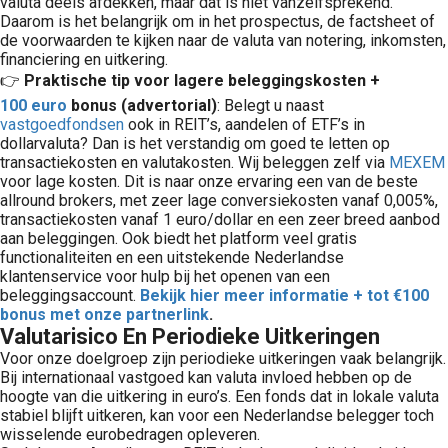
valuta deels afdekken, maar dat is niet vanzelfsprekend.
Daarom is het belangrijk om in het prospectus, de factsheet of
de voorwaarden te kijken naar de valuta van notering, inkomsten,
financiering en uitkering.
👉
Praktische tip voor lagere beleggingskosten +
100 euro
bonus (advertorial)
: Belegt u naast
vastgoedfondsen
ook in REIT’s, aandelen of ETF’s in
dollarvaluta? Dan is het verstandig om goed te letten op
transactiekosten en valutakosten. Wij beleggen zelf via
MEXEM
voor lage kosten. Dit is naar onze ervaring een van de beste
allround brokers, met zeer lage conversiekosten vanaf 0,005%,
transactiekosten vanaf 1 euro/dollar en een zeer breed aanbod
aan beleggingen. Ook biedt het platform veel gratis
functionaliteiten en een uitstekende Nederlandse
klantenservice voor hulp bij het openen van een
beleggingsaccount.
Bekijk hier meer informatie + tot €100
bonus met onze partnerlink
.
Valutarisico En Periodieke Uitkeringen
Voor onze doelgroep zijn periodieke uitkeringen vaak belangrijk.
Bij internationaal vastgoed kan valuta invloed hebben op de
hoogte van die uitkering in euro’s. Een fonds dat in lokale valuta
stabiel blijft uitkeren, kan voor een Nederlandse belegger toch
wisselende eurobedragen opleveren.