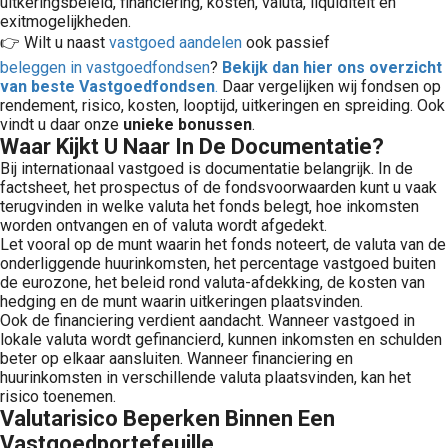
uitkeringsbeleid, financiering, kosten, valuta, liquiditeit en
exitmogelijkheden.
👉 Wilt u naast
vastgoed aandelen
ook passief
beleggen in vastgoedfondsen
?
Bekijk dan hier ons overzicht
van beste Vastgoedfondsen
.
Daar vergelijken wij fondsen op
rendement, risico, kosten, looptijd, uitkeringen en spreiding. Ook
vindt u daar onze
unieke bonussen
.
Waar Kijkt U Naar In De Documentatie?
Bij internationaal vastgoed is documentatie belangrijk. In de
factsheet, het prospectus of de fondsvoorwaarden kunt u vaak
terugvinden in welke valuta het fonds belegt, hoe inkomsten
worden ontvangen en of valuta wordt afgedekt.
Let vooral op de munt waarin het fonds noteert, de valuta van de
onderliggende huurinkomsten, het percentage vastgoed buiten
de eurozone, het beleid rond valuta-afdekking, de kosten van
hedging en de munt waarin uitkeringen plaatsvinden.
Ook de financiering verdient aandacht. Wanneer vastgoed in
lokale valuta wordt gefinancierd, kunnen inkomsten en schulden
beter op elkaar aansluiten. Wanneer financiering en
huurinkomsten in verschillende valuta plaatsvinden, kan het
risico toenemen.
Valutarisico Beperken Binnen Een
Vastgoedportefeuille