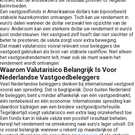
kronen, kan de wisselkoers uw resultaat positief of negatief
beïnvloeden.
Een vastgoedfonds in Amerikaanse dollars kan bijvoorbeeld
stabiele huurinkomsten ontvangen. Toch kan uw rendement in
euro’s dalen wanneer de dollar verzwakt ten opzichte van de
euro. Andersom kan een sterkere dollar uw rendement in euro’s
juist ondersteunen. Het vastgoed zelf hoeft dan niet slechter of
beter te presteren; de valuta zorgt voor extra beweging.
Dat maakt valutarisico vooral relevant voor beleggers die
vastgoed gebruiken als bron van stabiele cashflow. Niet alleen
het vastgoedrendement telt, maar ook de munt waarin het
rendement wordt ontvangen.
Waarom Valutarisico Belangrijk Is Voor
Nederlandse Vastgoedbeleggers
Veel Nederlandse beleggers denken bij internationaal vastgoed
vooral aan spreiding. Dat is begrijpelijk. Door buiten Nederland
te beleggen, bent u minder afhankelijk van één vastgoedmarkt,
één rentebeleid en één economie. Internationale spreiding kan
daardoor bijdragen aan een bredere vastgoedportefeuille.
Tegelijkertijd voegt valutarisico een extra laag onzekerheid toe.
Een fonds kan in lokale valuta een positief resultaat behalen,
terwijl het rendement na omrekening naar euro’s lager uitvalt. Dit
is vooral belangrijk wanneer u rekent op maandelijkse of