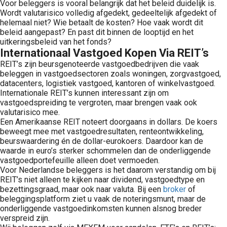
Voor beleggers is vooral belangrijk dat het beleid duidelijk is.
Wordt valutarisico volledig afgedekt, gedeeltelijk afgedekt of
helemaal niet? Wie betaalt de kosten? Hoe vaak wordt dit
beleid aangepast? En past dit binnen de looptijd en het
uitkeringsbeleid van het fonds?
Internationaal Vastgoed Kopen Via REIT’s
REIT’s zijn beursgenoteerde vastgoedbedrijven die vaak
beleggen in vastgoedsectoren zoals woningen, zorgvastgoed,
datacenters, logistiek vastgoed, kantoren of winkelvastgoed.
Internationale REIT’s kunnen interessant zijn om
vastgoedspreiding te vergroten, maar brengen vaak ook
valutarisico mee.
Een Amerikaanse REIT noteert doorgaans in dollars. De koers
beweegt mee met vastgoedresultaten, renteontwikkeling,
beurswaardering én de dollar-eurokoers. Daardoor kan de
waarde in euro’s sterker schommelen dan de onderliggende
vastgoedportefeuille alleen doet vermoeden.
Voor Nederlandse beleggers is het daarom verstandig om bij
REIT’s niet alleen te kijken naar dividend, vastgoedtype en
bezettingsgraad, maar ook naar valuta. Bij een
broker
of
beleggingsplatform ziet u vaak de noteringsmunt, maar de
onderliggende vastgoedinkomsten kunnen alsnog breder
verspreid zijn.