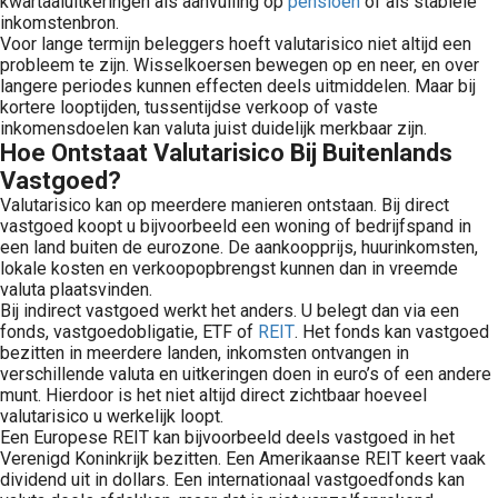
kwartaaluitkeringen als aanvulling op
pensioen
of als stabiele
inkomstenbron.
Voor lange termijn beleggers hoeft valutarisico niet altijd een
probleem te zijn. Wisselkoersen bewegen op en neer, en over
langere periodes kunnen effecten deels uitmiddelen. Maar bij
kortere looptijden, tussentijdse verkoop of vaste
inkomensdoelen kan valuta juist duidelijk merkbaar zijn.
Hoe Ontstaat Valutarisico Bij Buitenlands
Vastgoed?
Valutarisico kan op meerdere manieren ontstaan. Bij direct
vastgoed koopt u bijvoorbeeld een woning of bedrijfspand in
een land buiten de eurozone. De aankoopprijs, huurinkomsten,
lokale kosten en verkoopopbrengst kunnen dan in vreemde
valuta plaatsvinden.
Bij indirect vastgoed werkt het anders. U belegt dan via een
fonds, vastgoedobligatie, ETF of
REIT
. Het fonds kan vastgoed
bezitten in meerdere landen, inkomsten ontvangen in
verschillende valuta en uitkeringen doen in euro’s of een andere
munt. Hierdoor is het niet altijd direct zichtbaar hoeveel
valutarisico u werkelijk loopt.
Een Europese REIT kan bijvoorbeeld deels vastgoed in het
Verenigd Koninkrijk bezitten. Een Amerikaanse REIT keert vaak
dividend uit in dollars. Een internationaal vastgoedfonds kan