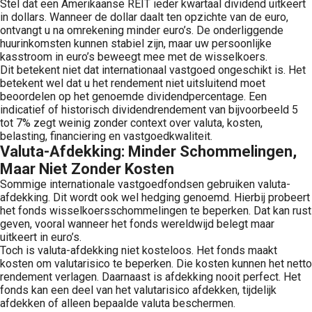
Stel dat een Amerikaanse REIT ieder kwartaal dividend uitkeert
in dollars. Wanneer de dollar daalt ten opzichte van de euro,
ontvangt u na omrekening minder euro’s. De onderliggende
huurinkomsten kunnen stabiel zijn, maar uw persoonlijke
kasstroom in euro’s beweegt mee met de wisselkoers.
Dit betekent niet dat internationaal vastgoed ongeschikt is. Het
betekent wel dat u het rendement niet uitsluitend moet
beoordelen op het genoemde dividendpercentage. Een
indicatief of historisch dividendrendement van bijvoorbeeld 5
tot 7% zegt weinig zonder context over valuta, kosten,
belasting, financiering en vastgoedkwaliteit.
Valuta-Afdekking: Minder Schommelingen,
Maar Niet Zonder Kosten
Sommige internationale vastgoedfondsen gebruiken valuta-
afdekking. Dit wordt ook wel hedging genoemd. Hierbij probeert
het fonds wisselkoersschommelingen te beperken. Dat kan rust
geven, vooral wanneer het fonds wereldwijd belegt maar
uitkeert in euro’s.
Toch is valuta-afdekking niet kosteloos. Het fonds maakt
kosten om valutarisico te beperken. Die kosten kunnen het netto
rendement verlagen. Daarnaast is afdekking nooit perfect. Het
fonds kan een deel van het valutarisico afdekken, tijdelijk
afdekken of alleen bepaalde valuta beschermen.