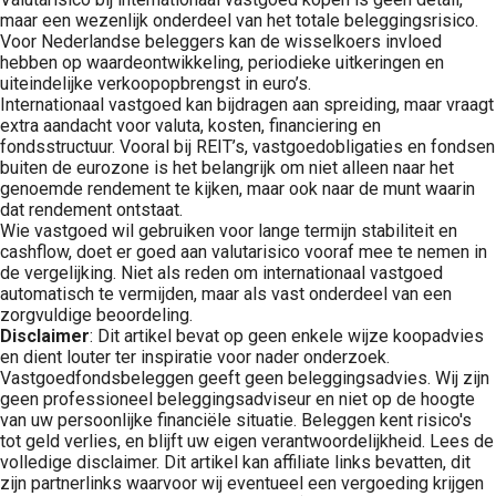
maar een wezenlijk onderdeel van het totale beleggingsrisico.
Voor Nederlandse beleggers kan de wisselkoers invloed
hebben op waardeontwikkeling, periodieke uitkeringen en
uiteindelijke verkoopopbrengst in euro’s.
Internationaal vastgoed kan bijdragen aan spreiding, maar vraagt
extra aandacht voor valuta, kosten, financiering en
fondsstructuur. Vooral bij REIT’s, vastgoedobligaties en fondsen
buiten de eurozone is het belangrijk om niet alleen naar het
genoemde rendement te kijken, maar ook naar de munt waarin
dat rendement ontstaat.
Wie vastgoed wil gebruiken voor lange termijn stabiliteit en
cashflow, doet er goed aan valutarisico vooraf mee te nemen in
de vergelijking. Niet als reden om internationaal vastgoed
automatisch te vermijden, maar als vast onderdeel van een
zorgvuldige beoordeling.
Disclaimer
: Dit artikel bevat op geen enkele wijze koopadvies
en dient louter ter inspiratie voor nader onderzoek.
Vastgoedfondsbeleggen geeft geen beleggingsadvies. Wij zijn
geen professioneel beleggingsadviseur en niet op de hoogte
van uw persoonlijke financiële situatie. Beleggen kent risico's
tot geld verlies, en blijft uw eigen verantwoordelijkheid. Lees de
volledige disclaimer. Dit artikel kan affiliate links bevatten, dit
zijn partnerlinks waarvoor wij eventueel een vergoeding krijgen