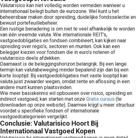
Valutarisico kan niet volledig worden vermeden wanneer u
internationaal belegt buiten de eurozone. Wel kunt u het
beheersbaar maken door spreiding, duidelijke fondsselectie en
bewust portefeuillebeheer.
Een rustige benadering is om niet te veel afhankelijk te worden
van één vreemde valuta. Wie internationale REIT’s,
vastgoedobligaties en fondsen combineert, kan kijken naar
spreiding over regio’s, sectoren en munten. Ook kan een
belegger kiezen voor fondsen die in euro’s noteren of
valutarisico deels afdekken.
Daarnaast is de beleggingshorizon belangrijk. Bij een lange
termijn kan valutabeweging minder bepalend zijn dan bij een
korte looptijd. Bij vastgoedobligaties met vaste looptijd kan
valuta juist zwaarder wegen, omdat rente en aflossing in een
andere munt kunnen plaatsvinden.
Wie meer basiskennis wil opbouwen over risico, spreiding en
indirect vastgoed, kan starten met onze
Gratis cursus
(te
downloaden op onze website). Daarmee krijgt u meer structuur
voordat u specifieke fondsen of internationale
vastgoedcategorieën vergelijkt.
Conclusie: Valutarisico Hoort Bij
Internationaal Vastgoed Kopen
Valutarisico bij internationaal vastgoed kopen is geen detail,