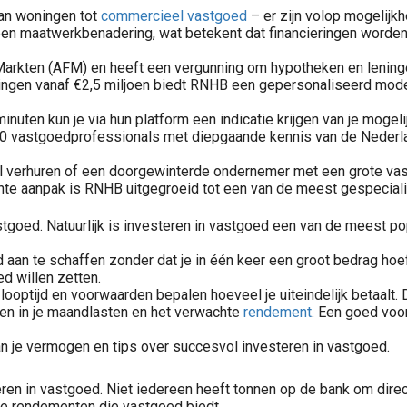
Van woningen tot
commercieel vastgoed
– er zijn volop mogelijk
en maatwerkbenadering, wat betekent dat financieringen worden
e Markten (AFM) en heeft een vergunning om hypotheken en leninge
Volg gratis onze REIT portefeuille en ontvang elke twee weken een update over beursgenoteerd vastgoed beleggen. Ontdek potentievolle REIT\'s met hoog dividend en rendement.
eringen vanaf €2,5 miljoen biedt RNHB een gepersonaliseerd mod
minuten kun je via hun platform een indicatie krijgen van je mog
50 vastgoedprofessionals met diepgaande kennis van de Nederlan
Investeren in commercieel vastgoed betekent dat u belegt in vastgoed dat wordt gebruikt door bedrijven, instellingen of professionele huurders. Denk aan kantoren, winkels, supermarkten, wijkwinkelcentra,..
il verhuren of een doorgewinterde ondernemer met een grote vast
hte aanpak is RNHB uitgegroeid tot een van de meest gespeciali
astgoed. Natuurlijk is investeren in vastgoed een van de meest 
an te schaffen zonder dat je in één keer een groot bedrag hoeft 
d willen zetten.
, looptijd en voorwaarden bepalen hoeveel je uiteindelijk betaalt
jgen in je maandlasten en het verwachte
rendement
. Een goed voo
n je vermogen en tips over succesvol investeren in vastgoed.
ren in vastgoed. Niet iedereen heeft tonnen op de bank om direct
ele rendementen die vastgoed biedt.