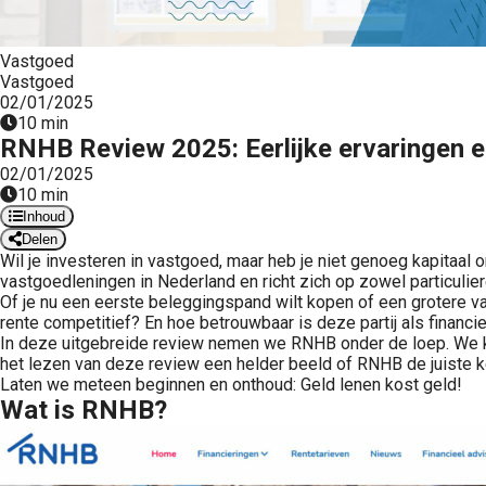
Vastgoed
Vastgoed
02/01/2025
10 min
RNHB Review 2025: Eerlijke ervaringen 
02/01/2025
10 min
Inhoud
Delen
Wil je investeren in vastgoed, maar heb je niet genoeg kapitaa
vastgoedleningen in Nederland en richt zich op zowel particulie
Of je nu een eerste beleggingspand wilt kopen of een grotere v
rente competitief? En hoe betrouwbaar is deze partij als financi
In deze uitgebreide review nemen we RNHB onder de loep. We ki
het lezen van deze review een helder beeld of RNHB de juiste k
Laten we meteen beginnen en onthoud: Geld lenen kost geld!
Wat is RNHB?