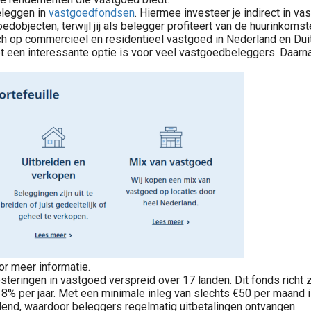
eleggen in
vastgoedfondsen
. Hiermee investeer je indirect in v
objecten, terwijl jij als belegger profiteert van de huurinkoms
ich op commercieel en residentieel vastgoed in Nederland en Du
Voor veel Nederlandse beleggers draait vastgoed beleggen niet om snelle koerswinst, maar om rust, overzicht en periodieke inkomsten. Zeker wanneer u vermogen heeft opgebouwd uit werk, ondernemerschap of eerdere..
et een interessante optie is voor veel vastgoedbeleggers. Daarna
eren in de beste vastgoedfondsen? Vergelijk 10+ beste vastgoedfonds in Nederland. Beleggen in onroerend goed met betrouwbare fondsen voor dividend en rendement >>
or meer informatie.
vesteringen in vastgoed verspreid over 17 landen. Dit fonds rich
% per jaar. Met een minimale inleg van slechts €50 per maand
dend, waardoor beleggers regelmatig uitbetalingen ontvangen.