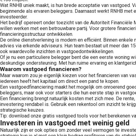
Wat RNHB uniek maakt, is hun brede acceptatie van vastgoed. 
beginnende als ervaren beleggers. Daarnaast werkt RNHB met e
investeerder.
Het bedrijf opereert onder toezicht van de Autoriteit Financiël
willen werken met een betrouwbare partij. Voor grotere financi
financieringsstructuur ontwikkelen.
De online dienstverlening is modern en efficiënt. Binnen enkele 
advies via erkende adviseurs. Hun team bestaat uit meer dan 1
ook waardevolle inzichten in vastgoedontwikkelingen.
Of je nu een particuliere belegger bent die een eerste woning w
deskundige ondersteuning. Met hun ruime ervaring en klantgeric
Waarom vastgoed financieren?
Maar waarom zou je eigenlijk kiezen voor het financieren van v
iedereen heeft het kapitaal om direct een pand te kopen.
Een vastgoedfinanciering maakt het mogelijk om onroerend goed a
beleggers, maar ook voor starters die hun eerste stap in vastgoe
Een financiering brengt natuurlijk kosten met zich mee. De rente
investering rendabel is. Gebruik een rekentool om inzicht te kri
strategische keuzes.
Tip: download onze gratis vastgoed tools voor het berekenen va
Investeren in vastgoed met weinig geld
Natuurlijk zijn er ook opties om zonder veel vermogen te investe
strategie kun je al met een klein bedrag profiteren van de stabi