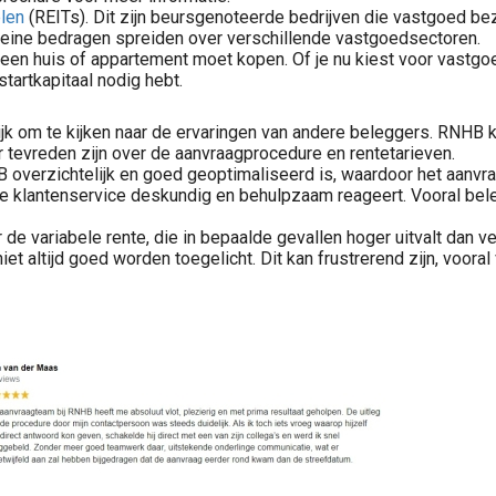
len
(REITs). Dit zijn beursgenoteerde bedrijven die vastgoed bez
 kleine bedragen spreiden over verschillende vastgoedsectoren.
t een huis of appartement moet kopen. Of je nu kiest voor vastg
tartkapitaal nodig hebt.
ngrijk om te kijken naar de ervaringen van andere beleggers. RNH
r tevreden zijn over de aanvraagprocedure en rentetarieven.
overzichtelijk en goed geoptimaliseerd is, waardoor het aanvrag
t de klantenservice deskundig en behulpzaam reageert. Vooral be
r de variabele rente, die in bepaalde gevallen hoger uitvalt da
iet altijd goed worden toegelicht. Dit kan frustrerend zijn, voora