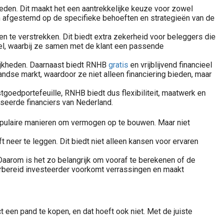
heden. Dit maakt het een aantrekkelijke keuze voor zowel
 afgestemd op de specifieke behoeften en strategieën van de
n te verstrekken. Dit biedt extra zekerheid voor beleggers die
el, waarbij ze samen met de klant een passende
elijkheden. Daarnaast biedt RNHB
gratis
en vrijblijvend financieel
dse markt, waardoor ze niet alleen financiering bieden, maar
goedportefeuille, RNHB biedt dus flexibiliteit, maatwerk en
seerde financiers van Nederland.
Download Gratis Cursussen en Tools voor Beleggen. Gratis cursus beginnen en gevorderd beleggen in aandelen, ETF en vastgoed tot gratis tools en trading trainingen.
populaire manieren om vermogen op te bouwen. Maar niet
neer te leggen. Dit biedt niet alleen kansen voor ervaren
. Daarom is het zo belangrijk om vooraf te berekenen of de
rbereid investeerder voorkomt verrassingen en maakt
 een pand te kopen, en dat hoeft ook niet. Met de juiste