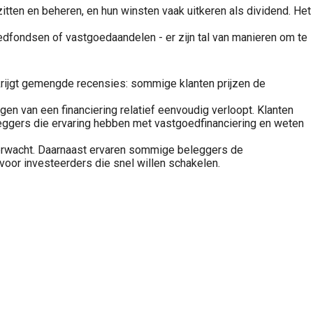
itten en beheren, en hun winsten vaak uitkeren als dividend. Het
oedfondsen of vastgoedaandelen - er zijn tal van manieren om te
B krijgt gemengde recensies: sommige klanten prijzen de
en van een financiering relatief eenvoudig verloopt. Klanten
leggers die ervaring hebben met vastgoedfinanciering en weten
n verwacht. Daarnaast ervaren sommige beleggers de
l voor investeerders die snel willen schakelen.