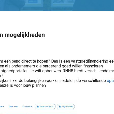
en mogelijkheden
l om een pand direct te kopen? Dan is een vastgoedfinanciering 
ren als ondernemers die onroerend goed willen financieren.
astgoedportefeuille wilt opbouwen, RNHB biedt verschillende mo
er?
jken naar de belangrijke voor- en nadelen, de verschillende
opt
euze is voor jouw plannen.
Vergelijk optie brokers in 2026 op kosten, aanbod, kwaliteit en veiligheid. Ontdek waar U op let bij opties kopen binnen een risicobewuste portefeuille. Optie handel USA en EU.