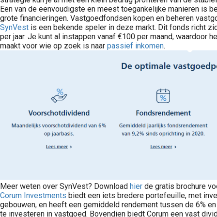
Een van de eenvoudigste en meest toegankelijke manieren is b
grote financieringen. Vastgoedfondsen kopen en beheren vastgoed
SynVest
is een bekende speler in deze markt. Dit fonds richt z
per jaar. Je kunt al instappen vanaf €100 per maand, waardoor h
maakt voor wie op zoek is naar
passief inkomen
.
Invest
rinkomsten van Nederlands vastgoed, zonder dat u zelf huurders hoeft te zoeken, onderhoud hoeft te regelen of contracten..
Voor veel Nederlandse beleggers is extra inkomen niet in de eerste plaats een kwestie van méér werken, maar van slimmer omgaan met vermogen. Zeker wanneer U al kapitaal heeft opgebouwd en zoekt naar..
Meer weten over SynVest? Download
hier
de gratis brochure vo
Corum Investments
biedt een iets bredere portefeuille, met in
gebouwen, en heeft een gemiddeld rendement tussen de 6% en 8
te investeren in vastgoed. Bovendien biedt Corum een vast divi