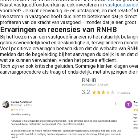
Naast vastgoedfondsen kun je ook investeren in
vastgoedaande
voordeel? Je kunt eenvoudig in- en uitstappen, en met relatief
Investeren in vastgoed hoeft dus niet te betekenen dat je direc
profiteren van de kracht van vastgoed – zonder dat je een groot s
Ervaringen en recensies van RNHB
Vastgoed aandelen kopen? Lees wat vastgoed aandelen zijn, hoe U ze koopt, waar U op let bij kosten, dividend, waardering, risico’s en platformkeuze.
Bij het kiezen van een vastgoedfinancier is het natuurlijk bela
gebruiksvriendelijkheid en deskundigheid, terwijl anderen minde
Veel positieve ervaringen benadrukken dat de website van RNHB 
melden dat de begeleiding bij het aanvragen duidelijk is en da
wat ze kunnen verwachten, vinden het proces efficiënt.
Toch zijn er ook kritische geluiden. Sommige klanten klagen ove
aanvraagprocedure als traag of onduidelijk, met afwijzingen die n